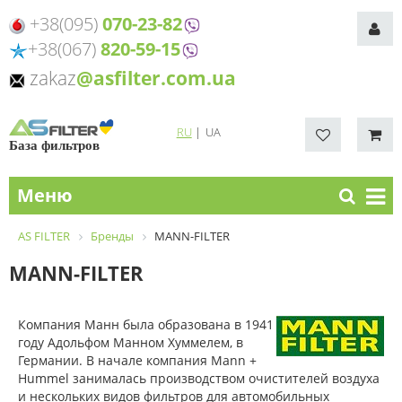
+38(095)
070-23-82
+38(067)
820-59-15
zakaz
@asfilter.com.ua
RU
|
UA
База фильтров
Меню
AS FILTER
Бренды
MANN-FILTER
MANN-FILTER
Компания Манн была образована в 1941
году Адольфом Манном Хуммелем, в
Германии. В начале компания Mann +
Hummel занималась производством очистителей воздуха
и нескольких видов фильтров для автомобильных