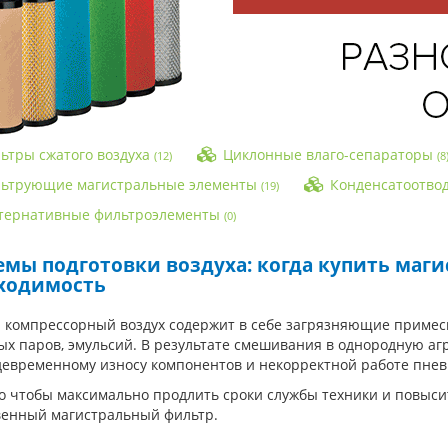
ьтры сжатого воздуха
Циклонные влаго-сепараторы
(12)
(8
ьтрующие магистральные элементы
Конденсатоотво
(19)
тернативные фильтроэлементы
(0)
емы подготовки воздуха: когда купить маг
ходимость
 компрессорный воздух содержит в себе загрязняющие примеси 
х паров, эмульсий. В результате смешивания в однородную агр
девременному износу компонентов и некорректной работе пнев
о чтобы максимально продлить сроки службы техники и повыси
венный магистральный фильтр.