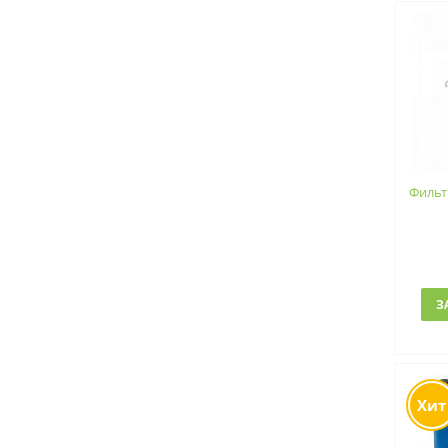
Фильт
З
Хит