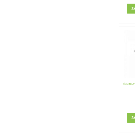
З
Фильт
З