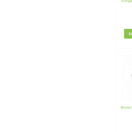
Конд
З
Фильт