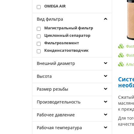
OMEGA AIR
Вид фильтра
Магистральный фильтр
Циклонный сепаратор
Фильтроэлемент
Фил
Конденсатоотводчик
Фил
Внешний диаметр
Аль
Высота
Сист
необ
Размер резьбы
Сжатый
Производительность
масляны
к преж
Рабочее давление
Для тог
качест
Рабочая температура