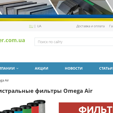
RU
|
UA
Доставка и оплата
Га
er.com.ua
МПАНИИ
АКЦИИ
НОВОСТИ
СТАТЬИ
a Air
истральные фильтры Omega Air