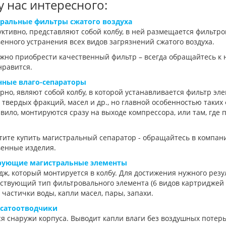
у нас интересного:
ральные фильтры сжатого воздуха
уктивно, представляют собой колбу, в ней размещается фильтр
енного устранения всех видов загрязнений сжатого воздуха.
жно приобрести качественный фильтр – всегда обращайтесь к 
нравится.
ные влаго-сепараторы
рно, являют собой колбу, в которой устанавливается фильтр эл
 твердых фракций, масел и др., но главной особенностью таких
авило, монтируются сразу на выходе компрессора, или там, гд
тите купить магистральный сепаратор - обращайтесь в компан
венные изделия.
рующие магистральные элементы
ж, который монтируется в колбу. Для достижения нужного рез
ствующий тип фильтровального элемента (6 видов картриджей с
 частички воды, капли масел, пары, запахи.
сатоотводчики
я снаружи корпуса. Выводит капли влаги без воздушных потерь