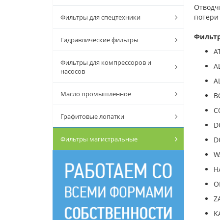
Отводч
потери
Фильтры для спецтехники
Фильтр
Гидравлические фильтры
A
Фильтры для компрессоров и
A
насосов
A
Масло промышленное
B
C
Графитовые лопатки
D
Фильтры магистральные
D
W
H
O
Z
K