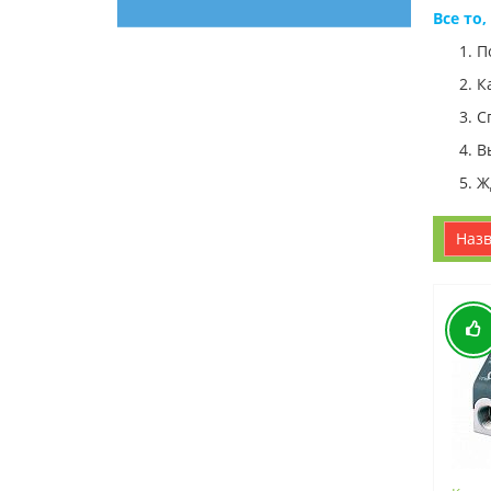
Все то,
П
К
С
В
Ж
наз