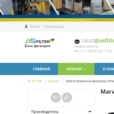
Войти
Регистрация
zakaz
@asfilt
График работы
База фильтров
пн.-пт. с 09:00 до 17:00
ГЛАВНАЯ
КАТАЛОГ
О КО
AS FILTER
Каталог
Магистральные фильтры Omeg
Маг
Хит
Производитель