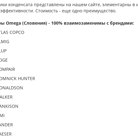
ики конденсата представлены на нашем сайте, элементарны в 
 эффективности. Стоимость - еще одно преимущество.
ы Omega (Словения) - 100% взаимозаменимы с брендами:
TLAS COPCO
LMIG
LUP
OGE
OMPAIR
OMNICK HUNTER
ONALDSON
ALKER
ANKISON
MI
ANDER
AESER