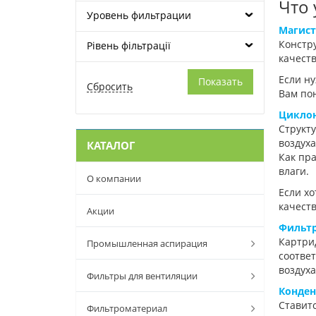
Что 
Уровень фильтрации
Магист
Констр
Рівень фільтрації
качеств
Если ну
Вам по
Циклон
Структу
воздуха
КАТАЛОГ
Как пр
влаги.
О компании
Если хо
качест
Акции
Фильт
Картрид
Промышленная аспирация
соответ
воздуха
Фильтры для вентиляции
Конден
Ставитс
Фильтроматериал