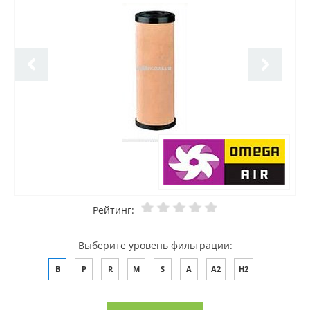
Рейтинг:
Выберите уровень фильтрации:
B
P
R
M
S
A
A2
H2