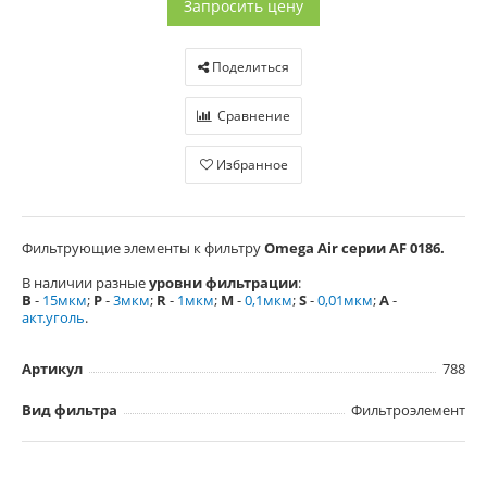
Запросить цену
Поделиться
Сравнение
Избранное
Фильтрующие элементы к фильтру
Omega Air серии AF 0186.
В наличии разные
уровни фильтрации
:
В
-
15мкм
;
Р
-
3мкм
;
R
-
1мкм
;
М
-
0,1мкм
;
S
-
0,01мкм
;
А
-
акт.уголь
.
Артикул
788
Вид фильтра
Фильтроэлемент