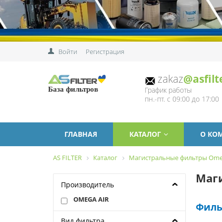
Войти
Регистрация
zakaz
@asfilt
График работы
База фильтров
пн.-пт. с 09:00 до 17:00
ГЛАВНАЯ
КАТАЛОГ
О КО
AS FILTER
Каталог
Магистральные фильтры Omeg
Маг
Производитель
OMEGA AIR
Филь
Вид фильтра