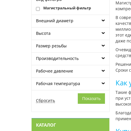
Магист
Магистральный фильтр
компре
В совре
Внешний диаметр
качеств
миллио
Высота
этот ед
даже п
Размер резьбы
Очевидн
средств
Производительность
Решени
Сроки с
Рабочее давление
Как 
Рабочая температура
Такие 
при уст
высоког
Благода
примен
КАТАЛОГ