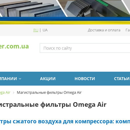
RU
|
UA
Доставка и оплата
Га
er.com.ua
МПАНИИ
АКЦИИ
НОВОСТИ
СТАТЬИ
a Air
Магистральные фильтры Omega Air
истральные фильтры Omega Air
тры сжатого воздуха для компрессора: комп