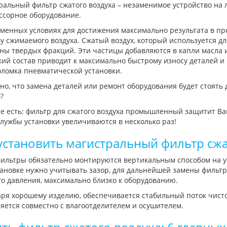
ральный фильтр сжатого воздуха – незаменимое устройство на
ссорное оборудование.
менных условиях для достижения максимально результата в про
у сжимаемого воздуха. Сжатый воздух, который используется дл
ны твердых фракций. Эти частицы добавляются в капли масла и
кий состав приводит к максимально быстрому износу деталей и
оломка пневматической установки.
о, что замена деталей или ремонт оборудования будет стоять
?
е есть: фильтр для сжатого воздуха промышленный защитит Ваш
лужбы установки увеличиваются в несколько раз!
установить магистральный фильтр сжа
фильтры обязательно монтируются вертикальным способом на у
ановке нужно учитывать зазор, для дальнейшей замены фильтр
о давления, максимально близко к оборудованию.
ря хорошему изделию, обеспечивается стабильный поток чисто
яется совместно с влагоотделителем и осушителем.