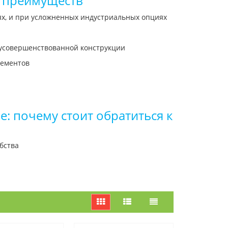
х преимуществ
ях, и при усложненных индустриальных опциях
 усовершенствованной конструкции
лементов
е: почему стоит обратиться к
бства