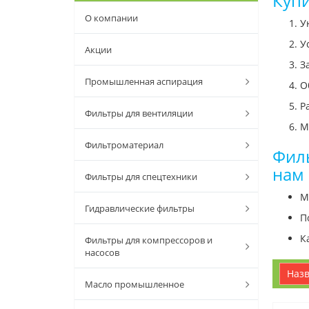
Купи
О компании
У
У
Акции
З
Промышленная аспирация
О
Р
Фильтры для вентиляции
М
Фильтроматериал
Филь
нам
Фильтры для спецтехники
М
Гидравлические фильтры
П
К
Фильтры для компрессоров и
насосов
наз
Масло промышленное