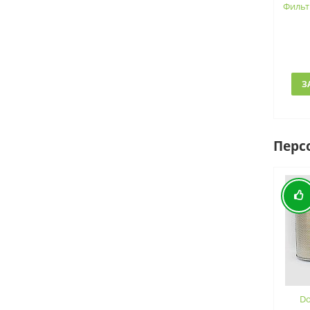
Фильт
З
Перс
Do