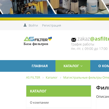
Войти
Регистрация
zakaz
@asfilt
График работы
База фильтров
пн.-пт. с 09:00 до 17:00
ГЛАВНАЯ
КАТАЛОГ
О КО
AS FILTER
Каталог
Магистральные фильтры Omeg
Филь
КАТАЛОГ
Описан
О компании