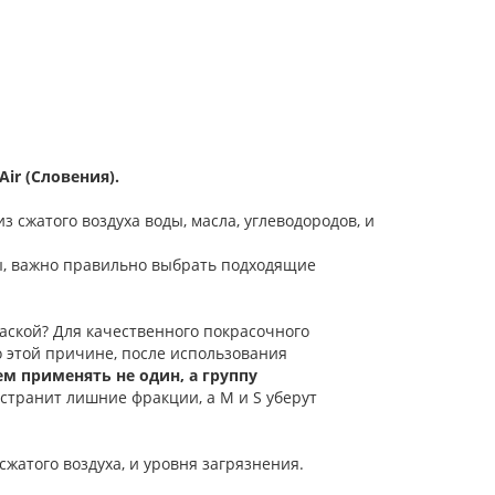
ir (Словения).
 сжатого воздуха воды, масла, углеводородов, и
ты, важно правильно выбрать подходящие
аской? Для качественного покрасочного
о этой причине, после использования
м применять не один, а
группу
устранит лишние фракции, а M и S уберут
жатого воздуха, и уровня загрязнения.