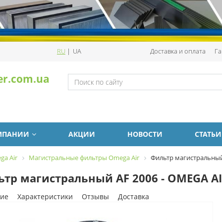
RU
|
UA
Доставка и оплата
Га
er.com.ua
МПАНИИ
АКЦИИ
НОВОСТИ
СТАТЬИ
a Air
Магистральные фильтры Omega Air
Фильтр магистральный
тр магистральный AF 2006 - OMEGA A
ие
Характеристики
Отзывы
Доставка