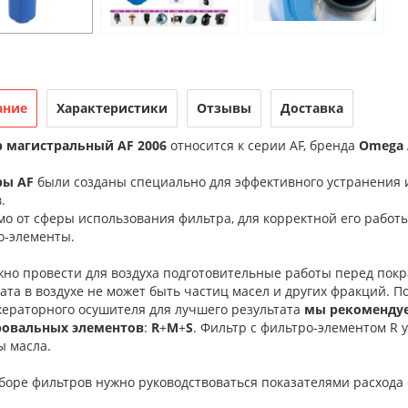
ание
Характеристики
Отзывы
Доставка
 магистральный AF 2006
относится к серии AF, бренда
Omega A
ры AF
были созданы специально для эффективного устранения из
.
мо от сферы использования фильтра, для корректной его рабо
о-элементы.
жно провести для воздуха подготовительные работы перед покр
ата в воздухе не может быть частиц масел и других фракций. П
ераторного осушителя для лучшего результата
мы рекомендуе
овальных элементов
:
R
+
M
+
S
. Фильтр с фильтро-элементом R 
ы масла.
оре фильтров нужно руководствоваться показателями расхода с