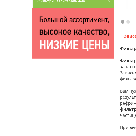
Фильтры магистральные
Опис
Фильтр
Фильт
запахов
Зависи
фильтр
Вам ну
результ
рефриж
фильтр
частиц
При выб