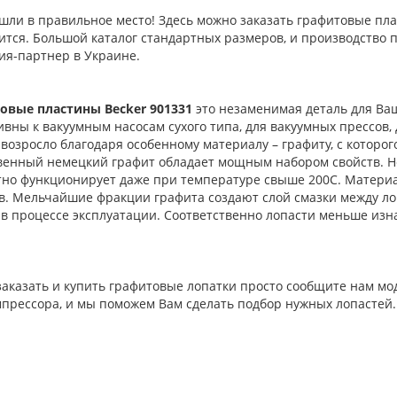
ли в правильное место! Здесь можно заказать графитовые плас
ится. Большой каталог стандартных размеров, и производство 
ия-партнер в Украине.
овые пластины Becker 901331
это незаменимая деталь для Ва
вны к вакуумным насосам сухого типа, для вакуумных прессов,
возросло благодаря особенному материалу – графиту, с которо
венный немецкий графит обладает мощным набором свойств. Не
тно функционирует даже при температуре свыше 200С. Материа
в. Мельчайшие фракции графита создают слой смазки между ло
 в процессе эксплуатации. Соответственно лопасти меньше из
.
аказать и купить графитовые лопатки просто сообщите нам мо
мпрессора, и мы поможем Вам сделать подбор нужных лопастей.