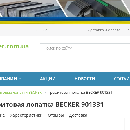
RU
|
UA
Доставка и оплата
Га
er.com.ua
МПАНИИ
АКЦИИ
НОВОСТИ
СТАТЬИ
итовые лопатки BECKER
Графитовая лопатка BECKER 901331
итовая лопатка BECKER 901331
ие
Характеристики
Отзывы
Доставка