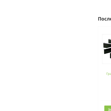
Посл
Гр
З