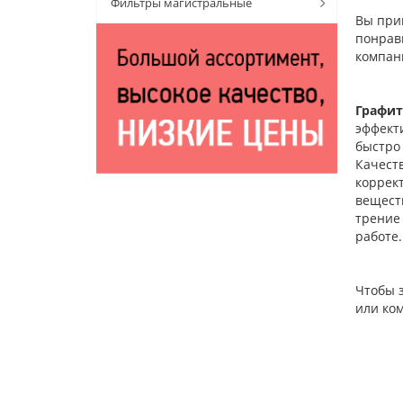
Фильтры магистральные
Вы приш
понрав
компан
Графит
эффекти
быстро 
Качест
коррек
вещест
трение
работе
Чтобы з
или ко