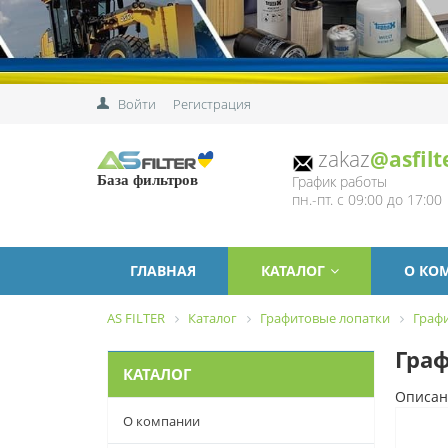
Войти
Регистрация
zakaz
@asfilt
График работы
База фильтров
пн.-пт. с 09:00 до 17:00
ГЛАВНАЯ
КАТАЛОГ
О КО
AS FILTER
Каталог
Графитовые лопатки
Граф
Граф
КАТАЛОГ
Описан
О компании