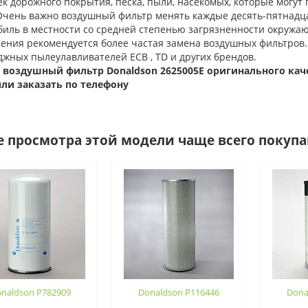
к дорожного покрытия, песка, пыли, насекомых, которые могут
Очень важно воздушный фильтр менять каждые десять-пятнадца
биль в местности со средней степенью загрязненности окружа
нения рекомендуется более частая замена воздушных фильтров
жных пылеулавливателей ECB , TD и других брендов.
 воздушный фильтр
Donaldson 2625005E оригинального каче
или заказать по телефону
е просмотра этой модели чаще всего покуп
naldson P782909
Donaldson P116446
Dona