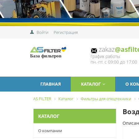
Войти
Регистрация
zakaz
@asfilt
График работы
База фильтров
пн.-пт. с 09:00 до 17:00
ГЛАВНАЯ
КАТАЛОГ
О КО
AS FILTER
Каталог
Фильтры для спецтехники
Возд
КАТАЛОГ
Описан
О компании