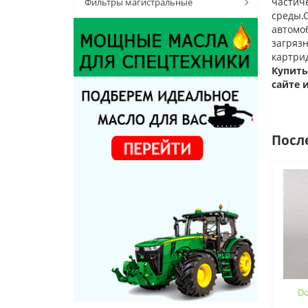
частиче
Фильтры магистральные
среды.
автомо
загряз
картрид
Купить
сайте 
Посл
Do