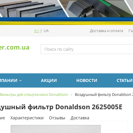
RU
|
UA
Доставка и оплата
Га
er.com.ua
МПАНИИ
АКЦИИ
НОВОСТИ
СТАТЬИ
Фильтры для спецтехники Donaldson
Воздушный фильтр Donaldson 
ушный фильтр Donaldson 2625005E
ие
Характеристики
Отзывы
Доставка