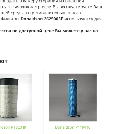
 попадать в камеру сгорания из внешней
ть тысяч километр если Вы эксплуатируете Ваш
ющей среды,а в регионах повышенного
. Фильтры
Donaldson 2625005E
используются для
ства по доступной цене Вы можете у нас на
ают
ldson P182049
Donaldson P119410