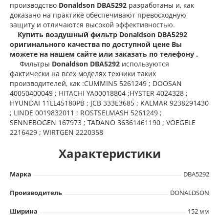
производство
Donaldson DBA5292
разработаны и, как
доказано на практике обеспечивают превосходную
защиту и отличаются высокой эффективностью.
Купить воздушный фильтр Donaldson DBA5292
оригинального качества по доступной цене Вы
можете на нашем сайте или заказать по телефону .
Фильтры
Donaldson DBA5292
используются
фактически на всех моделях техники таких
производителей, как :CUMMINS 5261249 ; DOOSAN
40050400049 ; HITACHI YA00018804 ;HYSTER 4024328 ;
HYUNDAI 11LL45180PB ; JCB 333E3685 ; KALMAR 9238291430
; LINDE 0019832011 ; ROSTSELMASH 5261249 ;
SENNEBOGEN 167973 ; TADANO 36361461190 ; VOEGELE
2216429 ; WIRTGEN 2220358
Характеристики
Марка
DBA5292
Производитель
DONALDSON
Ширина
152 мм