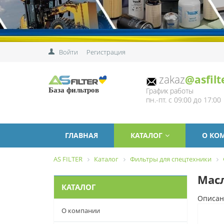
Войти
Регистрация
zakaz
@asfilt
График работы
База фильтров
пн.-пт. с 09:00 до 17:00
ГЛАВНАЯ
КАТАЛОГ
О КО
AS FILTER
Каталог
Фильтры для спецтехники
Масл
КАТАЛОГ
Описан
О компании