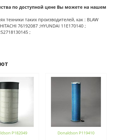
ества по доступной цене Вы можете на нашем
х техники таких производителей, как : BLAW
HITACHI 76192087 ;HYUNDAI 11E170140 ;
52718130145 ;
ают
ldson P182049
Donaldson P119410