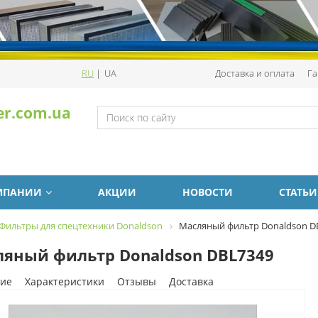
RU
|
UA
Доставка и оплата
Га
er.com.ua
МПАНИИ
АКЦИИ
НОВОСТИ
СТАТЬИ
Фильтры для спецтехники Donaldson
Масляный фильтр Donaldson D
яный фильтр Donaldson DBL7349
ие
Характеристики
Отзывы
Доставка