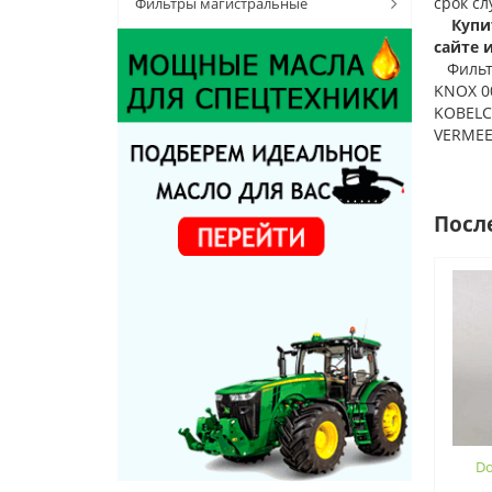
срок сл
Фильтры магистральные
Купи
сайте 
Филь
KNOX 00
KOBELC
VERMEE
Посл
Do