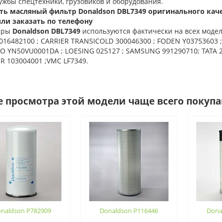
ужбы спецтехники, грузовиков и оборудования.
ть масляный фильтр Donaldson DBL7349 оригинального кач
или заказать по телефону
тры
Donaldson DBL7349
используются фактически на всех моделя
16482100 ; CARRIER TRANSICOLD 300046300 ; FODEN Y03753603 ;
O YN50VU0001DA ; LOESING 025127 ; SAMSUNG 991290710; TATA 2
R 103004001 ;VMC LF7349.
е просмотра этой модели чаще всего покуп
naldson P782909
Donaldson P116446
Dona