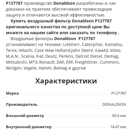
P127787
производство
Donaldson
разработаны и, как
доказано на практике обеспечивают превосходную
защиту и отличаются высокой эффективностью.
Купить воздушный фильтр Donaldson P127787
оригинального качества по доступной цене Вы
можете на нашем сайте или заказать по телефону .
Воздушные фильтры
Donaldson P127787
устанавливают на технике: Liebherr, Caterpillar, Komatsu,
Terex, Hitachi, Case New Holland,John Deere, КамАЗ, Volvo,
M.A.N., Scania, Fiat, Deutz, Perkins, Detroit Diesel, Demag,
Mitsubishi, МТЗ, Renault, DAF, ERF, Freightliner, Cummins,
Wirtgen, Vogele, Hamm, Bomag и другие
Характеристики
Марка
P127787
Производитель
DONALDSON
Внешний диаметр
85.6 мм
Внутренний диаметер
74.47 мм