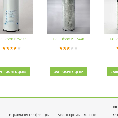
naldson P782909
Donaldson P116446
Dona
АПРОСИТЬ ЦЕНУ
ЗАПРОСИТЬ ЦЕНУ
ЗАП
И
Гидравлические фильтры
Масло промышленное
О 