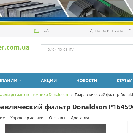
RU
|
UA
Доставка и оплата
Га
er.com.ua
МПАНИИ
АКЦИИ
НОВОСТИ
СТАТЬИ
Фильтры для спецтехники Donaldson
Гидравлический фильтр Donald
авлический фильтр Donaldson P16459
ие
Характеристики
Отзывы
Доставка