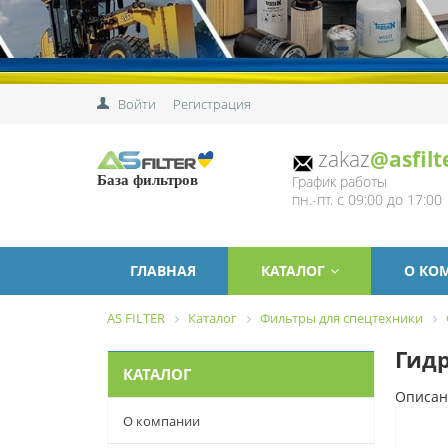
Войти
Регистрация
zakaz
@asfilt
График работы
База фильтров
пн.-пт. с 09:00 до 17:00
ГЛАВНАЯ
КАТАЛОГ
О КО
AS FILTER
Каталог
Фильтры для спецтехники
Гидр
КАТАЛОГ
Описан
О компании