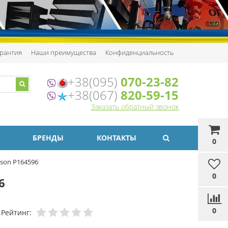
рантия
Наши преимущества
Конфиденциальность
+38(095)
070-23-82
+38(067)
820-59-15
Заказать обратный звонок
БРЕНДЫ
КОНТАКТЫ
0
son P164596
0
6
0
Рейтинг: