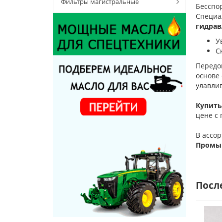
Фильтры магистральные
Бесспо
Специа
гидрав
У
С
Передо
основе
улавли
Купить
цене с 
В ассо
Промыш
Посл