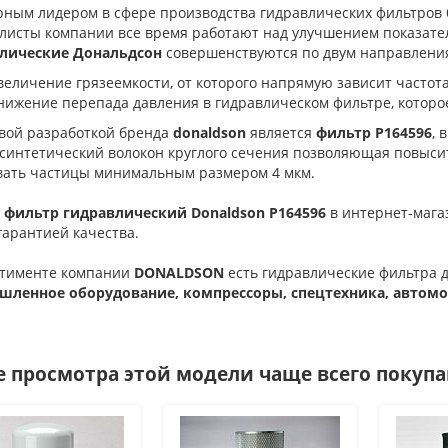
рным лидером в сфере производства гидравлических фильтров
листы компании все время работают над улучшением показате
лические Дональдсон
совершенствуются по двум направлени
величение грязеемкости, от которого напрямую зависит частот
нижение перепада давления в гидравлическом фильтре, которо
вой разработкой бренда
donaldson
является
фильтр
P164596
, 
 синтетический волокон круглого сечения позволяющая повысит
вать частицы минимальным размером 4 мкм.
 фильтр гидравлический Donaldson
P164596
в интернет-мага
гарантией качества.
ртименте компании
DONALDSON
есть гидравлические фильтра дл
ленное оборудование, компрессоры, спецтехника, автомоб
е просмотра этой модели чаще всего покуп