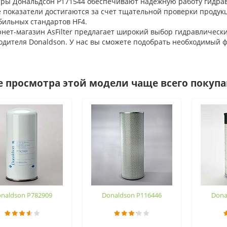
ы Дональдсон P171544 обеспечивают надежную работу гидравл
 показатели достигаются за счет тщательной проверки продук
бильных стандартов HF4.
ет-магазин AsFilter предлагает широкий выбор гидравлически
дителя Donaldson. У нас вы сможете подобрать необходимый фи
е просмотра этой модели чаще всего покуп
naldson P782909
Donaldson P116446
Dona