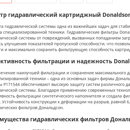
тр гидравлический картриджный Donaldson
 гидравлической системы одна из важнейших задач для стаби
та специализированной техники. Гидравлические фильтры Don
лической системы от повреждений, вызванных попаданием за
сь улучшения показателей пропускной способности, что позвол
ти и максимально сохранить фильтрующую способность картри
ктивность фильтрации и надежность Donal
чение наилучшей фильтрации и сохранение максимального да
лизированной техники – одна из основных задач фирмы Дональ
ы P171544 обеспечивают высокую защиту систем различного да
лической системы. Благодаря применению современных технол
ивность фильтрации синтетического наполнителя и создала фи
 Устойчивость конструкции к деформации на разрыв, равной 6
лических фильтров Дональдсон.
мущества гидравлических фильтров Донал