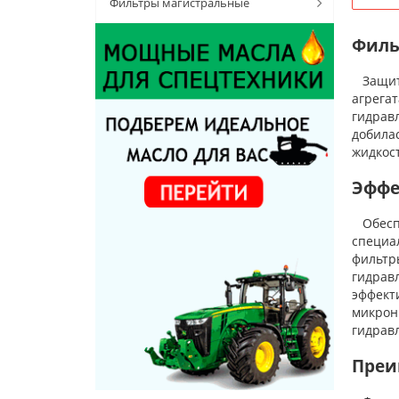
Фильтры магистральные
Филь
Защита
агрега
гидрав
добила
жидкос
Эффе
Обеспе
специа
фильтр
гидрав
эффект
микрон.
гидрав
Преи