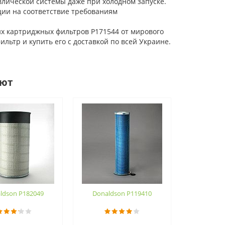
ической системы даже при холодном запуске.
ции на соответствие требованиям
х картриджных фильтров P171544 от мирового
льтр и купить его с доставкой по всей Украине.
ают
ldson P182049
Donaldson P119410