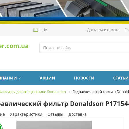
RU
|
UA
Доставка и оплата
Га
er.com.ua
МПАНИИ
АКЦИИ
НОВОСТИ
СТАТЬИ
Фильтры для спецтехники Donaldson
Гидравлический фильтр Donald
авлический фильтр Donaldson P17154
ие
Характеристики
Отзывы
Доставка