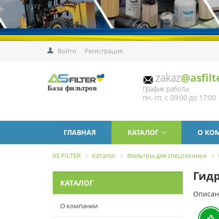
Войти
Регистрация
zakaz
@asfilt
График работы
База фильтров
пн.-пт. с 09:00 до 17:00
ГЛАВНАЯ
КАТАЛОГ
О КО
AS FILTER
Каталог
Фильтры для спецтехники
Гидр
КАТАЛОГ
Описан
О компании