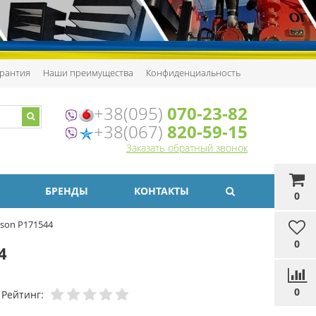
рантия
Наши преимущества
Конфиденциальность
+38(095)
070-23-82
+38(067)
820-59-15
Заказать обратный звонок
БРЕНДЫ
КОНТАКТЫ
0
son P171544
0
4
0
Рейтинг: