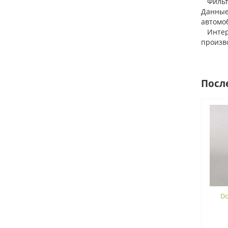
Фильтр
Данные
автомо
Интерн
произво
Посл
Do