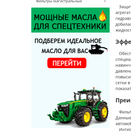
Фильтры магистральные
Защита
агрега
гидрав
добила
жидкос
Эффе
Обеспе
специа
навинч
давлен
повыси
сетки в
показа
Преи
Фильтр
Данные
автомо
Интерн