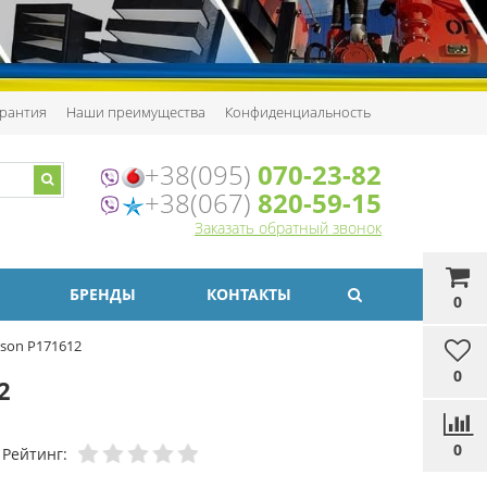
рантия
Наши преимущества
Конфиденциальность
+38(095)
070-23-82
+38(067)
820-59-15
Заказать обратный звонок
БРЕНДЫ
КОНТАКТЫ
0
son P171612
0
2
0
Рейтинг: