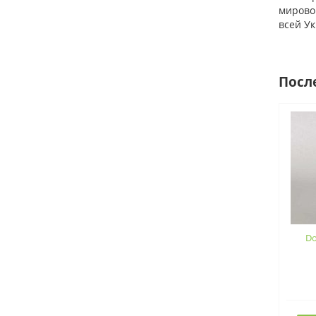
мировог
всей Ук
Посл
Do