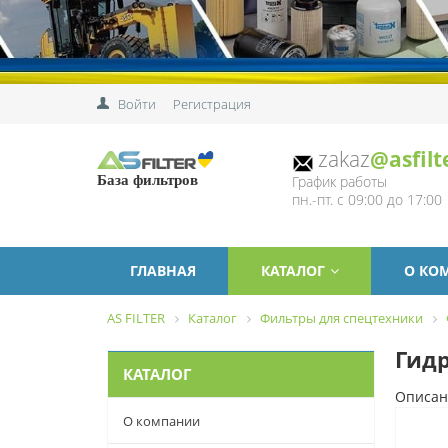
Войти
Регистрация
zakaz
@asfilt
График работы
База фильтров
пн.-пт. с 09:00 до 17:00
ГЛАВНАЯ
КАТАЛОГ
О КО
AS FILTER
Каталог
Фильтры для спецтехники
Гидр
КАТАЛОГ
Описан
О компании