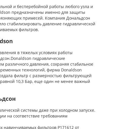
льной и бесперебойной работы любого узла и
aldson предназначены именно для защиты
грязняющих примесей. Компания Дональдсон
ило стабилизировать давление гидравлической
иваемых фильтров.
dson
вления в тяжелых условиях работы
дсон.Donaldson гидравлические
м различного давления, сохраняя стабильное
временных технологий, фирма Donaldson
создала фильтр с размерностью фильтрующей
 равной 10,3 Бар, еще один не менее важный
ьдсон
ической системы даже при холодном запуске.
ции на соответствие требованиям
их навинчиваемых фильтров P171612 от