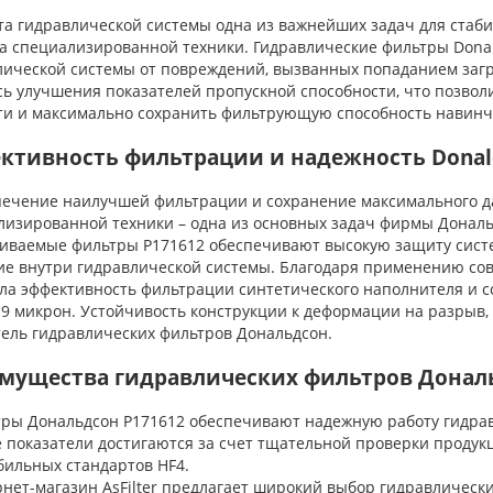
 гидравлической системы одна из важнейших задач для стаби
та специализированной техники. Гидравлические фильтры Don
лической системы от повреждений, вызванных попаданием за
сь улучшения показателей пропускной способности, что позвол
ти и максимально сохранить фильтрующую способность навинч
ктивность фильтрации и надежность Donal
чение наилучшей фильтрации и сохранение максимального да
лизированной техники – одна из основных задач фирмы Дональ
иваемые фильтры P171612 обеспечивают высокую защиту систе
ие внутри гидравлической системы. Благодаря применению со
ла эффективность фильтрации синтетического наполнителя и 
 9 микрон. Устойчивость конструкции к деформации на разрыв,
тель гидравлических фильтров Дональдсон.
мущества гидравлических фильтров Донал
ы Дональдсон P171612 обеспечивают надежную работу гидравл
 показатели достигаются за счет тщательной проверки продук
бильных стандартов HF4.
ет-магазин AsFilter предлагает широкий выбор гидравлическ