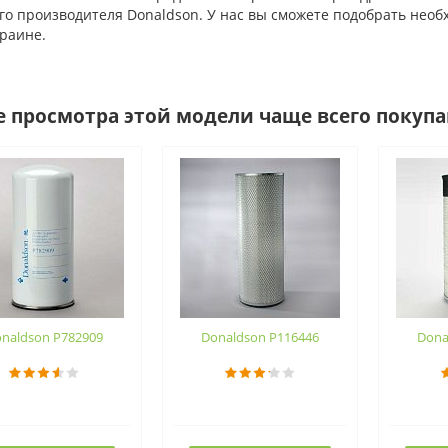
о производителя Donaldson. У нас вы сможете подобрать необх
раине.
е просмотра этой модели чаще всего покуп
naldson P782909
Donaldson P116446
Dona