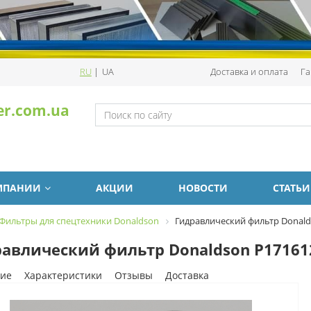
RU
|
UA
Доставка и оплата
Га
er.com.ua
МПАНИИ
АКЦИИ
НОВОСТИ
СТАТЬИ
Фильтры для спецтехники Donaldson
Гидравлический фильтр Donald
авлический фильтр Donaldson P17161
ие
Характеристики
Отзывы
Доставка