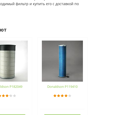
одимый фильтр и купить его с доставкой по
ают
ldson P182049
Donaldson P119410