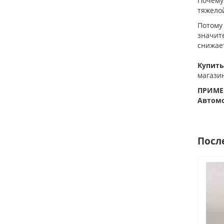
Почему
тяжело
Потому
значит
снижает
Купить
магази
ПРИМЕ
Автомо
Посл