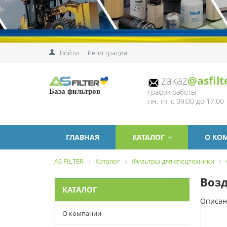
Войти
Регистрация
zakaz
@asfilt
График работы
База фильтров
пн.-пт. с 09:00 до 17:00
ГЛАВНАЯ
КАТАЛОГ
О КО
AS FILTER
Каталог
Фильтры для спецтехники
Возд
КАТАЛОГ
Описан
О компании