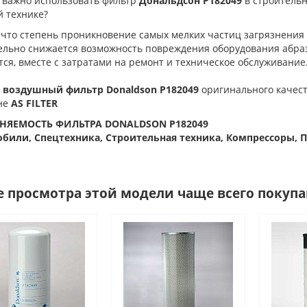
 важно использовать фильтр
Дональдсон P182049
в строитель
й технике?
 что степень проникновение самых мелких частиц загрязнения 
ельно снижается возможность повреждения оборудования абра
ся, вместе с затратами на ремонт и техническое обслуживание
 воздушный фильтр Donaldson P182049
оригинального качест
не
AS FILTER
НЯЕМОСТЬ ФИЛЬТРА DONALDSON P182049
били, Спецтехника, Строительная техника, Компрессоры,
е просмотра этой модели чаще всего покуп