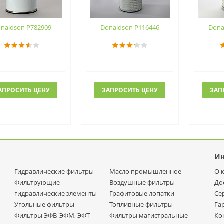
naldson P782909
Donaldson P116446
Dona
АПРОСИТЬ ЦЕНУ
ЗАПРОСИТЬ ЦЕНУ
ЗАП
И
Гидравлические фильтры
Масло промышленное
О 
Фильтрующие
Воздушные фильтры
До
гидравлические элементы
Графитовые лопатки
Се
Угольные фильтры
Топливные фильтры
Га
Фильтры ЭФВ, ЭФМ, ЭФТ
Фильтры магистральные
Ко