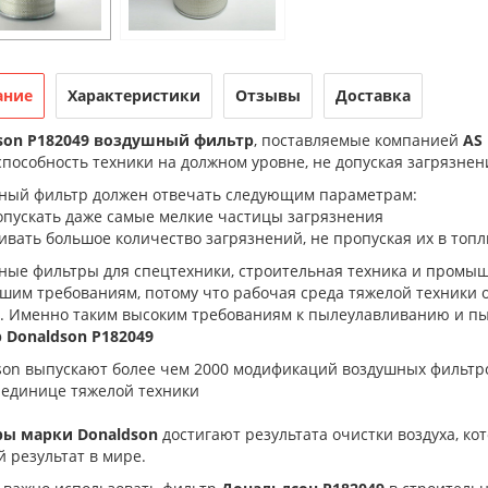
ание
Характеристики
Отзывы
Доставка
son P182049 воздушный фильтр
, поставляемые компанией
AS 
пособность техники на должном уровне, не допуская загрязне
ный фильтр должен отвечать следующим параметрам:
опускать даже самые мелкие частицы загрязнения
ивать большое количество загрязнений, не пропуская их в топ
ные фильтры для спецтехники, строительная техника и промы
шим требованиям, потому что рабочая среда тяжелой техники
е. Именно таким высоким требованиям к пылеулавливанию и п
 Donaldson P182049
son выпускают более чем 2000 модификаций воздушных фильтро
 единице тяжелой техники
ы марки Donaldson
достигают результата очистки воздуха, ко
 результат в мире.