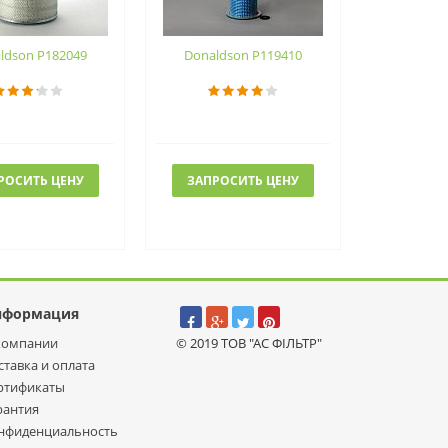
ldson P182049
Donaldson P119410
РОСИТЬ ЦЕНУ
ЗАПРОСИТЬ ЦЕНУ
нформация
компании
© 2019 ТОВ "АС ФІЛЬТР"
ставка и оплата
ртификаты
рантия
нфиденциальность