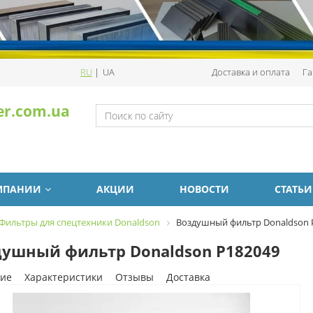
RU
|
UA
Доставка и оплата
Га
er.com.ua
МПАНИИ
АКЦИИ
НОВОСТИ
СТАТЬИ
Фильтры для спецтехники Donaldson
Воздушный фильтр Donaldson 
ушный фильтр Donaldson P182049
ие
Характеристики
Отзывы
Доставка