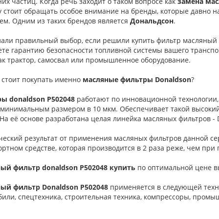
их частиц. Когда речь заходит о таком вопросе как
замена мас
у стоит обращать особое внимание на бренды, которые давно н
ем. Одним из таких брендов является
Дональдсон
.
лали правильный выбор, если решили купить фильтр масляный
те гарантию безопасности топливной системы вашего транспорт
ак трактор, самосвал или промышленное оборудование.
 стоит покупать именно
масляные фильтры Donaldson
?
ы donaldson P502048
работают по инновационной технологии,
 минимальным размером в 10 мкм. Обеспечивает такой высокий 
 На её основе разработана целая линейка масляных фильтров - 
ческий результат от применения масляных фильтров данной сер
ортном средстве, которая производится в 2 раза реже, чем пр
ый фильтр donaldson P502048 купить
по оптимальной цене вы
ый фильтр Donaldson P502048
применяется в следующей техн
били, cпецтехника, cтроительная техника, компрессоры, промы