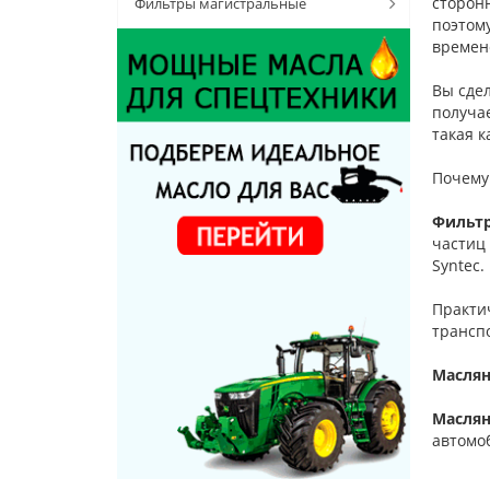
сторонн
Фильтры магистральные
поэтом
времен
Вы сде
получае
такая к
Почему
Фильтр
частиц
Syntec.
Практи
трансп
Маслян
Маслян
автомо