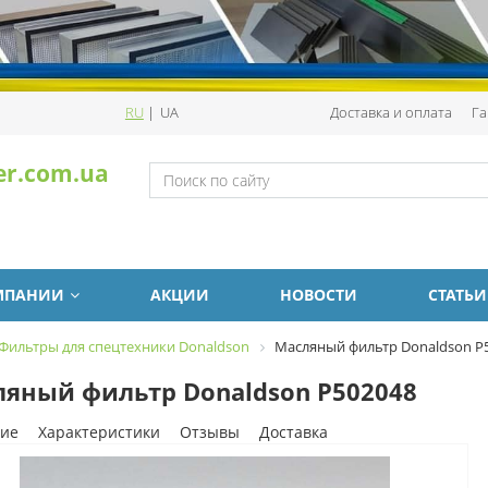
RU
|
UA
Доставка и оплата
Га
er.com.ua
МПАНИИ
АКЦИИ
НОВОСТИ
СТАТЬИ
Фильтры для спецтехники Donaldson
Масляный фильтр Donaldson P
яный фильтр Donaldson P502048
ие
Характеристики
Отзывы
Доставка