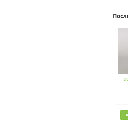
Посл
Do
З