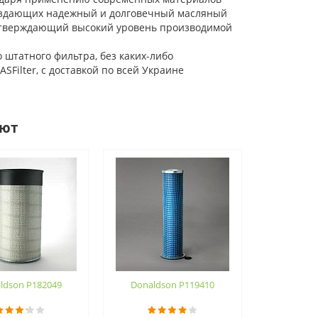
 создающих надежный и долговечный масляный
подтверждающий высокий уровень производимой
штатного фильтра, без каких-либо
Filter, с доставкой по всей Украине
ают
ldson P182049
Donaldson P119410