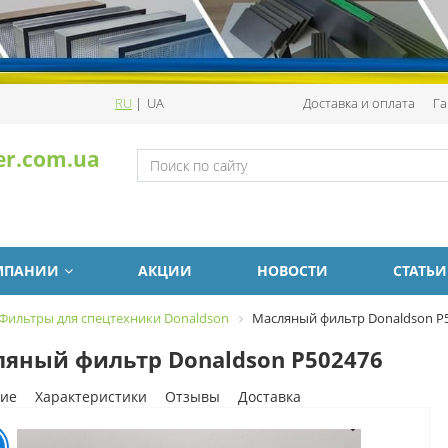
RU
|
UA
Доставка и оплата
Га
er.com.ua
МПАНИИ
АКЦИИ
НОВОСТИ
СТАТЬИ
Фильтры для спецтехники Donaldson
Масляный фильтр Donaldson P
яный фильтр Donaldson P502476
ие
Характеристики
Отзывы
Доставка