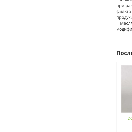
при ра
фильтр
продук
Маслян
модифик
Посл
Do