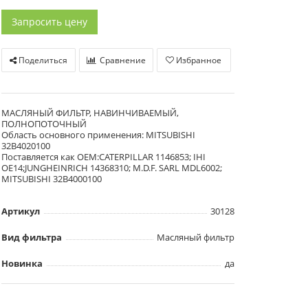
Запросить цену
Поделиться
Сравнение
Избранное
МАСЛЯНЫЙ ФИЛЬТР, НАВИНЧИВАЕМЫЙ,
ПОЛНОПОТОЧНЫЙ
Область основного применения: MITSUBISHI
32B4020100
Поставляется как OEM:CATERPILLAR 1146853; IHI
OE14;JUNGHEINRICH 14368310; M.D.F. SARL MDL6002;
MITSUBISHI 32B4000100
Артикул
30128
Вид фильтра
Масляный фильтр
Новинка
да