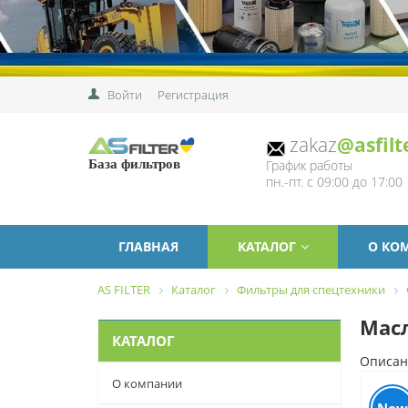
Войти
Регистрация
zakaz
@asfilt
График работы
База фильтров
пн.-пт. с 09:00 до 17:00
ГЛАВНАЯ
КАТАЛОГ
О КО
AS FILTER
Каталог
Фильтры для спецтехники
Масл
КАТАЛОГ
Описан
О компании