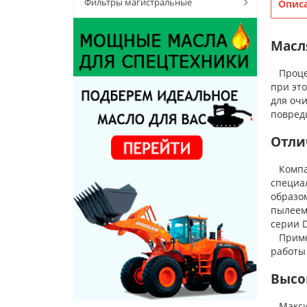
Фильтры магистральные
Опис
Масл
Процес
при эт
для очи
повред
Отли
Компан
специа
образо
пылеем
серии D
Примен
работы 
Высо
Максим