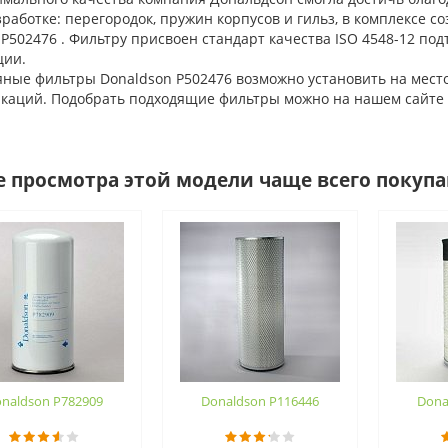
зработке: перегородок, пружин корпусов и гильз, в комплексе
 P502476 . Фильтру присвоен стандарт качества ISO 4548-12 
ции.
ые фильтры Donaldson P502476 возможно установить на место 
аций. Подобрать подходящие фильтры можно на нашем сайте AS
е просмотра этой модели чаще всего покуп
naldson P782909
Donaldson P116446
Dona