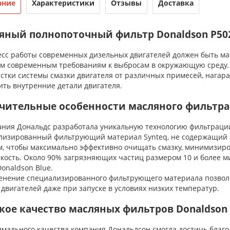
ание
Характеристики
Отзывы
Доставка
яный полнопоточный фильтр Donaldson P50
с работы современных дизельных двигателей должен быть ма
ом современным требованиям к выбросам в окружающую среду
стки системы смазки двигателя от различных примесей, нагара
ить внутренние детали двигателя.
чительные особенности масляного фильтра
ия Дональдс разработала уникальную технологию фильтрации 
лизированный фильтрующий материал Synteq, не содержащий 
м, чтобы максимально эффективно очищать смазку, минимизир
кость. Около 90% загрязняющих частиц размером 10 и более м
onaldson Blue.
ение специализированного фильтрующего материала позволи
двигателей даже при запуске в условиях низких температур.
кое качество масляных фильтров Donaldson
ального качества компания Дональдсон смогла достичь благ