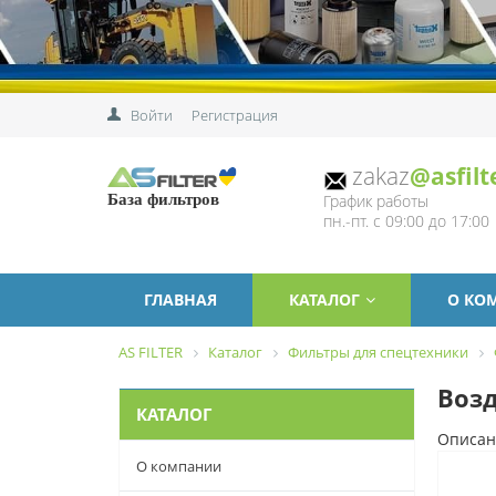
Войти
Регистрация
zakaz
@asfilt
График работы
База фильтров
пн.-пт. с 09:00 до 17:00
ГЛАВНАЯ
КАТАЛОГ
О КО
AS FILTER
Каталог
Фильтры для спецтехники
Возд
КАТАЛОГ
Описан
О компании