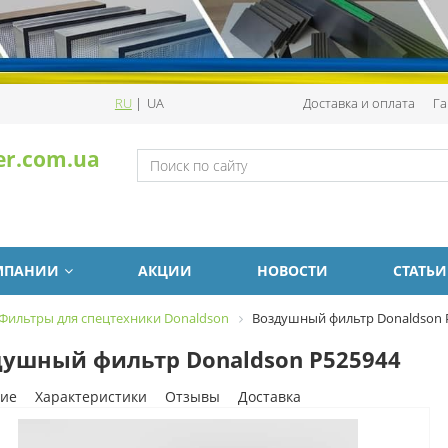
RU
|
UA
Доставка и оплата
Га
er.com.ua
МПАНИИ
АКЦИИ
НОВОСТИ
СТАТЬИ
Фильтры для спецтехники Donaldson
Воздушный фильтр Donaldson 
ушный фильтр Donaldson P525944
ие
Характеристики
Отзывы
Доставка