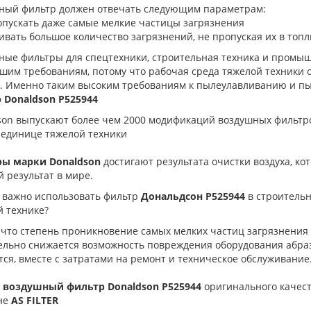
ный фильтр должен отвечать следующим параметрам:
опускать даже самые мелкие частицы загрязнения
ивать большое количество загрязнений, не пропуская их в топ
ные фильтры для спецтехники, строительная техника и промы
шим требованиям, потому что рабочая среда тяжелой техники
е. Именно таким высоким требованиям к пылеулавливанию и п
 Donaldson P525944
son выпускают более чем 2000 модификаций воздушных фильтро
 единице тяжелой техники
ы марки Donaldson
достигают результата очистки воздуха, ко
 результат в мире.
 важно использовать фильтр
Дональдсон
P525944
в строитель
й технике?
 что степень проникновение самых мелких частиц загрязнения 
ельно снижается возможность повреждения оборудования абра
ся, вместе с затратами на ремонт и техническое обслуживание
 воздушный фильтр Donaldson P525944
оригинального качест
не
AS FILTER