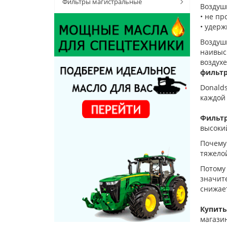
Фильтры магистральные
Воздуш
• не пр
• удерж
Воздуш
наивыс
воздух
фильтр
Donald
каждой
Фильтр
высокий
Почему
тяжело
Потому
значит
снижает
Купить
магази