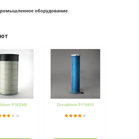
 Промышленное оборудование
ают
ldson P182049
Donaldson P119410