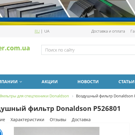
RU
|
UA
Доставка и оплата
Га
er.com.ua
МПАНИИ
АКЦИИ
НОВОСТИ
СТАТЬИ
Фильтры для спецтехники Donaldson
Воздушный фильтр Donaldson 
ушный фильтр Donaldson P526801
ие
Характеристики
Отзывы
Доставка