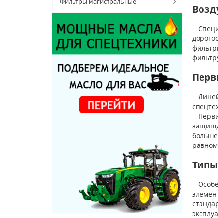
Фильтры магистральные
Возд
Специа
дорого
фильтр
фильтр
Перв
Линейк
спецте
Первич
защища
больше
равном
Типы
Особен
элемент
стандар
эксплу