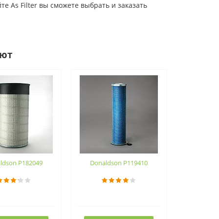
 As Filter вы сможете выбрать и заказать
ают
ldson P182049
Donaldson P119410