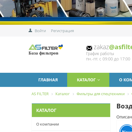
Войти
Регистрация
zakaz
@asfilt
График работы
База фильтров
пн.-пт. с 09:00 до 17:00
ГЛАВНАЯ
КАТАЛОГ
О КО
AS FILTER
Каталог
Фильтры для спецтехники
Возд
КАТАЛОГ
Описан
О компании