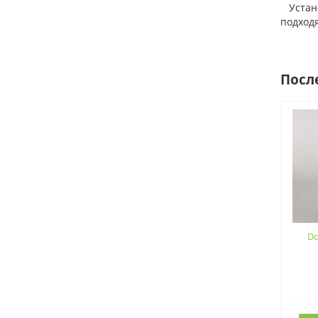
Установ
подход
Посл
Do