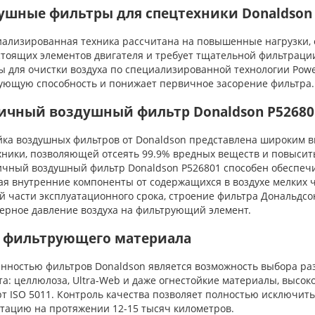
ушные фильтры для спецтехники Donaldson
лизированная техника рассчитана на повышенные нагрузки, од
стоящих элементов двигателя и требует тщательной фильтраци
ы для очистки воздуха по специализированной технологии Powe
ующую способность и понижает первичное засорение фильтра.
ичный воздушный фильтр Donaldson P52680
а воздушных фильтров от Donaldson представлена широким в
хники, позволяющей отсеять 99.9% вредных веществ и повыси
ный воздушный фильтр Donaldson P526801 способен обеспечит
я внутренние компоненты от содержащихся в воздухе мелких ча
й части эксплуатационного срока, строение фильтра Дональдсо
ерное давление воздуха на фильтрующий элемент.
 фильтрующего материала
ностью фильтров Donaldson является возможность выбора раз
а: целлюлоза, Ultra-Web и даже огнестойкие материалы, высоко
т ISO 5011. Контроль качества позволяет полностью исключить
атацию на протяжении 12-15 тысяч километров.