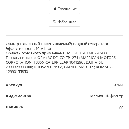
Сравнение
Избранное
Фильтр топливный,Навинчиваемый( Водный сепаратор)
Эффективность: 10 Micron
Область основного применения : MITSUBISHI MB220900
Поставляется как OEM: AC DELCO TP1274 ; AMERICAN MOTORS
CORPORATION IF3356; CATERPILLAR 1041296 ; DAIHATSU
2330378309000; DOOSAN 03198A; GREYFRIARS 830S; KOMATSU
12990155850
Артикул
30144
Вид фильтра
Топливный фильтр
Новинка
да