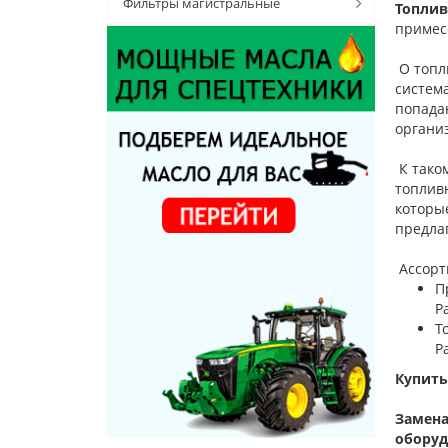
Фильтры магистральные
Топлив
примес
О топли
система
попадан
органи
К тако
топлив
которы
предла
Ассорт
П
Р
Т
Р
Купить
Замена
оборуд