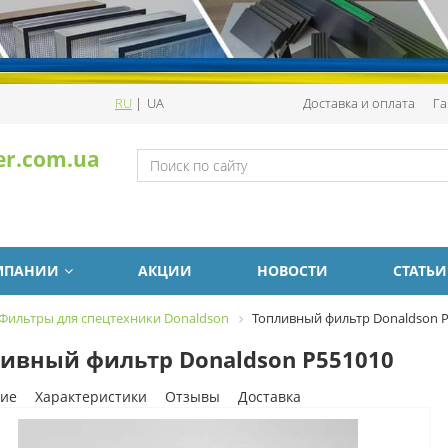
RU
|
UA
Доставка и оплата
Га
er.com.ua
МПАНИИ
АКЦИИ
НОВОСТИ
СТАТЬИ
Фильтры для спецтехники Donaldson
Топливный фильтр Donaldson 
ивный фильтр Donaldson P551010
ие
Характеристики
Отзывы
Доставка