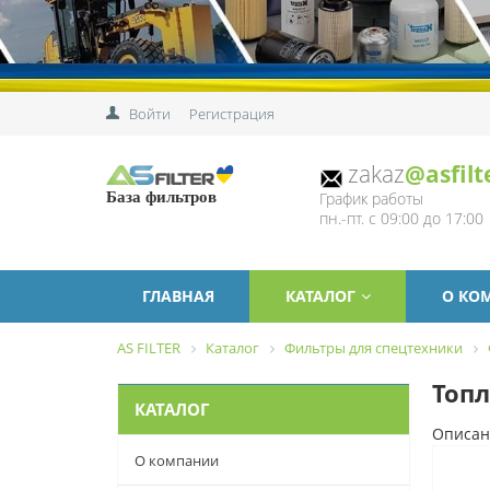
Войти
Регистрация
zakaz
@asfilt
График работы
База фильтров
пн.-пт. с 09:00 до 17:00
ГЛАВНАЯ
КАТАЛОГ
О КО
AS FILTER
Каталог
Фильтры для спецтехники
Топл
КАТАЛОГ
Описан
О компании