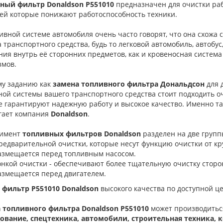
ный фильтр Donaldson P551010
предназначен для очистки раб
ей которые понижают работоспособность техники.
вной системе автомобиля очень часто говорят, что она схожа 
 транспортного средства, будь то легковой автомобиль, автобус
ия внутрь её сторонних предметов, как и кровеносная систем
змов.
му заданию как
замена топливного фильтра Дональдсон
для 
ной системы вашего транспортного средства стоит подходить о
е гарантируют надежную работу и высокое качество. Именно т
гает компания
Donaldson
.
имент
топливных фильтров Donaldson
разделен на две групп
редварительной очистки, которые несут функцию очистки от кр
азмещается перед топливным насосом.
онкой очистки - обеспечивают более тщательную очистку сторон
азмещается перед двигателем.
 фильтр P551010 Donaldson
высокого качества по доступной це
 топливного фильтра Donaldson P551010
может производитьс
ование, спецтехника, автомобили, строительная техника, 