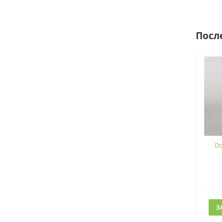
Посл
Do
З