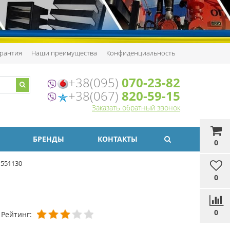
рантия
Наши преимущества
Конфиденциальность
+38(095)
070-23-82
+38(067)
820-59-15
Заказать обратный звонок
БРЕНДЫ
КОНТАКТЫ
0
P551130
0
0
Рейтинг: