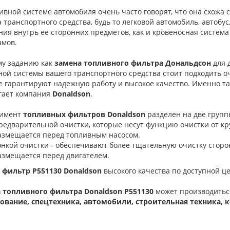
вной системе автомобиля очень часто говорят, что она схожа 
 транспортного средства, будь то легковой автомобиль, автобус
ия внутрь её сторонних предметов, как и кровеносная систем
змов.
му заданию как
замена топливного фильтра Дональдсон
для 
ной системы вашего транспортного средства стоит подходить о
е гарантируют надежную работу и высокое качество. Именно т
гает компания
Donaldson
.
имент
топливных фильтров Donaldson
разделен на две групп
редварительной очистки, которые несут функцию очистки от кр
азмещается перед топливным насосом.
онкой очистки - обеспечивают более тщательную очистку сторон
азмещается перед двигателем.
 фильтр P551130 Donaldson
высокого качества по доступной це
 топливного фильтра Donaldson P551130
может производитьс
ование, спецтехника, автомобили, строительная техника, 