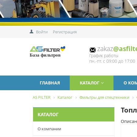
Войти
Регистрация
zakaz
@asfilt
График работы
База фильтров
пн.-пт. с 09:00 до 17:00
ГЛАВНАЯ
КАТАЛОГ
О КО
AS FILTER
Каталог
Фильтры для спецтехники
Топл
КАТАЛОГ
Описан
О компании