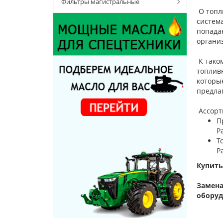
Фильтры магистральные
О топли
система
попадан
органи
К тако
топлив
которы
предла
Ассорт
П
Р
Т
Р
Купить
Замена
оборуд