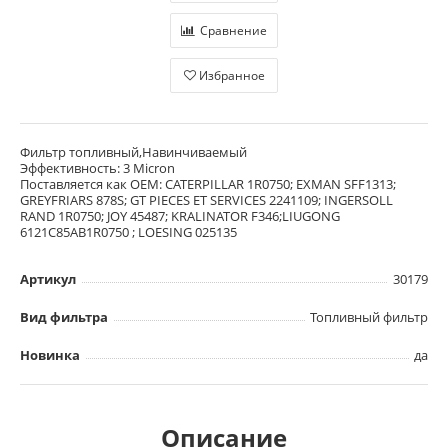
Сравнение
Избранное
Фильтр топливный,Навинчиваемый
Эффективность: 3 Micron
Поставляется как OEM: CATERPILLAR 1R0750; EXMAN SFF1313;
GREYFRIARS 878S; GT PIECES ET SERVICES 2241109; INGERSOLL
RAND 1R0750; JOY 45487; KRALINATOR F346;LIUGONG
6121C85AB1R0750 ; LOESING 025135
Артикул
30179
Вид фильтра
Топливный фильтр
Новинка
да
Описание