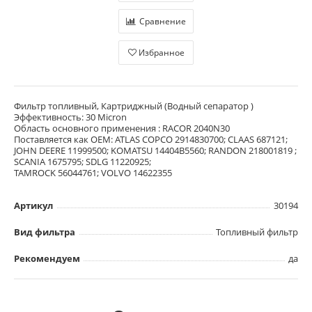
Сравнение
Избранное
Фильтр топливный, Картриджный (Водный сепаратор )
Эффективность: 30 Micron
Область основного применения : RACOR 2040N30
Поставляется как OEM: ATLAS COPCO 2914830700; CLAAS 687121;
JOHN DEERE 11999500; KOMATSU 14404B5560; RANDON 218001819 ;
SCANIA 1675795; SDLG 11220925;
TAMROCK 56044761; VOLVO 14622355
Артикул
30194
Вид фильтра
Топливный фильтр
Рекомендуем
да