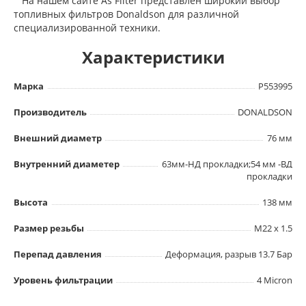
На нашем сайте As Filter представлен широкий выбор
топливных фильтров Donaldson для различной
специализированной техники.
Характеристики
Марка
P553995
Производитель
DONALDSON
Внешний диаметр
76 мм
Внутренний диаметер
63мм-НД прокладки;54 мм -ВД
прокладки
Высота
138 мм
Размер резьбы
M22 x 1.5
Перепад давления
Деформация, разрыв 13.7 Бар
Уровень фильтрации
4 Micron