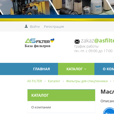
Войти
Регистрация
zakaz
@asfilt
График работы
База фильтров
пн.-пт. с 09:00 до 17:00
ГЛАВНАЯ
КАТАЛОГ
О КО
AS FILTER
Каталог
Фильтры для спецтехники
Масл
КАТАЛОГ
Описан
О компании