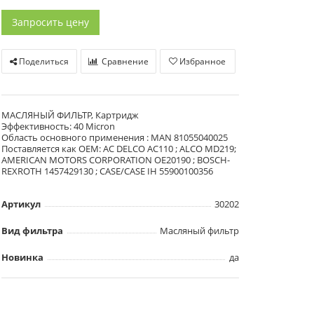
Запросить цену
Поделиться
Сравнение
Избранное
МАСЛЯНЫЙ ФИЛЬТР, Картридж
Эффективность: 40 Micron
Область основного применения : MAN 81055040025
Поставляется как OEM: AC DELCO AC110 ; ALCO MD219;
AMERICAN MOTORS CORPORATION OE20190 ; BOSCH-
REXROTH 1457429130 ; CASE/CASE IH 55900100356
Артикул
30202
Вид фильтра
Масляный фильтр
Новинка
да