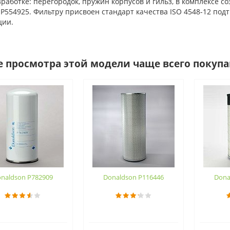
зработке: перегородок, пружин корпусов и гильз, в комплексе
 P554925. Фильтру присвоен стандарт качества ISO 4548-12 п
ции.
е просмотра этой модели чаще всего покуп
naldson P782909
Donaldson P116446
Dona