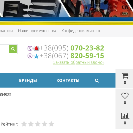
рантия
Наши преимущества
Конфиденциальность
+38(095)
070-23-82
+38(067)
820-59-15
Заказать обратный звонок
БРЕНДЫ
КОНТАКТЫ
0
554925
0
0
Рейтинг: