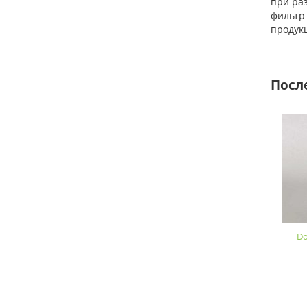
при ра
фильтр
продук
Посл
Do