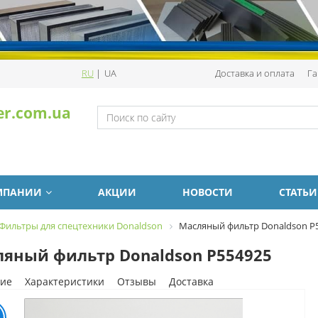
RU
|
UA
Доставка и оплата
Га
er.com.ua
МПАНИИ
АКЦИИ
НОВОСТИ
СТАТЬИ
Фильтры для спецтехники Donaldson
Масляный фильтр Donaldson P
яный фильтр Donaldson P554925
ие
Характеристики
Отзывы
Доставка