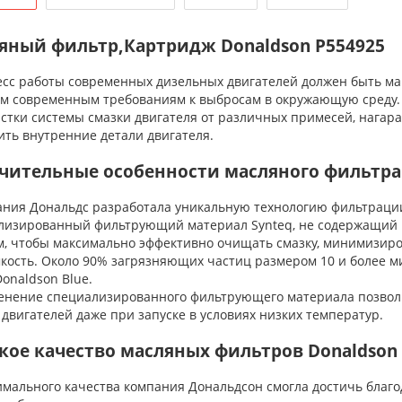
яный фильтр,Картридж Donaldson P554925
с работы современных дизельных двигателей должен быть ма
ом современным требованиям к выбросам в окружающую среду
стки системы смазки двигателя от различных примесей, нагара
ить внутренние детали двигателя.
чительные особенности масляного фильтра
ия Дональдс разработала уникальную технологию фильтрации 
лизированный фильтрующий материал Synteq, не содержащий 
м, чтобы максимально эффективно очищать смазку, минимизир
кость. Около 90% загрязняющих частиц размером 10 и более м
onaldson Blue.
ение специализированного фильтрующего материала позволи
двигателей даже при запуске в условиях низких температур.
кое качество масляных фильтров Donaldson
ального качества компания Дональдсон смогла достичь благ