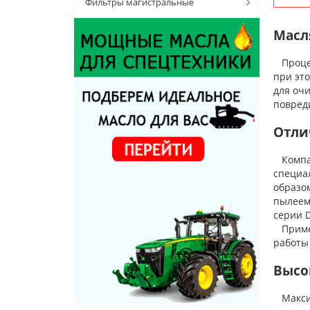
Фильтры магистральные
Масл
Процес
при эт
для очи
повред
Отли
Компан
специа
образо
пылеем
серии D
Примен
работы 
Высо
Максим