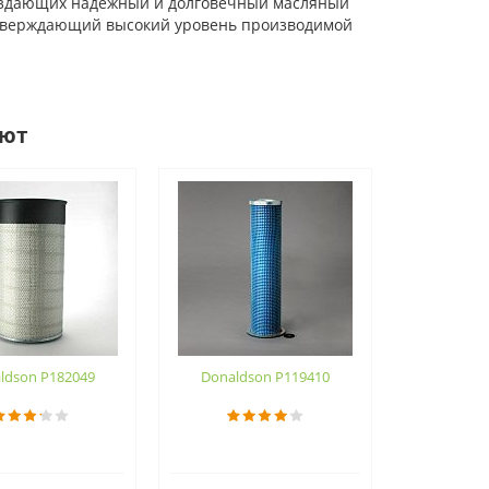
 создающих надежный и долговечный масляный
одтверждающий высокий уровень производимой
ают
ldson P182049
Donaldson P119410