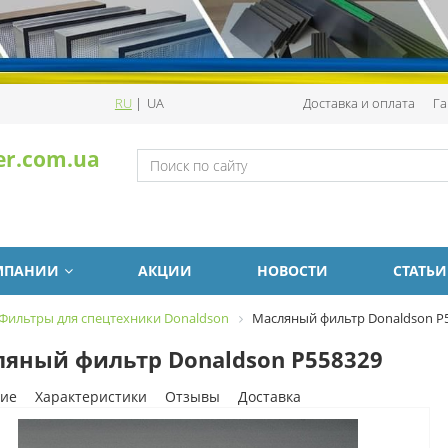
RU
|
UA
Доставка и оплата
Га
er.com.ua
МПАНИИ
АКЦИИ
НОВОСТИ
СТАТЬИ
Фильтры для спецтехники Donaldson
Масляный фильтр Donaldson P
яный фильтр Donaldson P558329
ие
Характеристики
Отзывы
Доставка