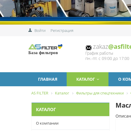
Войти
Регистрация
zakaz
@asfilt
График работы
База фильтров
пн.-пт. с 09:00 до 17:00
ГЛАВНАЯ
КАТАЛОГ
О КО
AS FILTER
Каталог
Фильтры для спецтехники
Масл
КАТАЛОГ
Описан
О компании