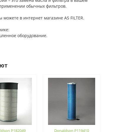
ии – это замена масла и фильтра в вашем
и применении обычных фильтров.
 можете в интернет магазине AS FILTER.
ике:
шленное оборудование.
ают
ldson P182049
Donaldson P119410