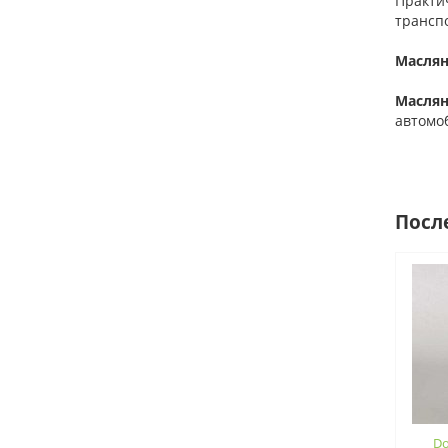
Практи
трансп
Маслян
Маслян
автомо
Посл
Do