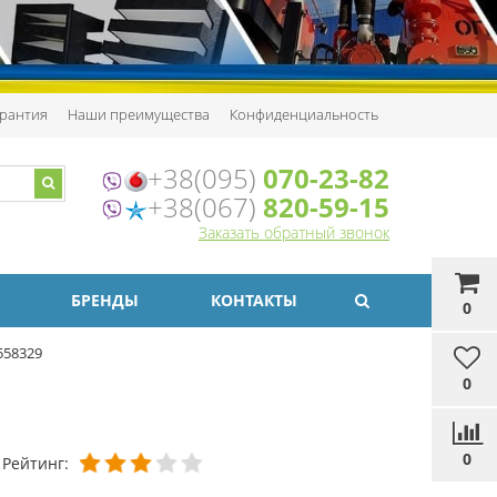
рантия
Наши преимущества
Конфиденциальность
+38(095)
070-23-82
+38(067)
820-59-15
Заказать обратный звонок
БРЕНДЫ
КОНТАКТЫ
0
558329
0
0
Рейтинг: