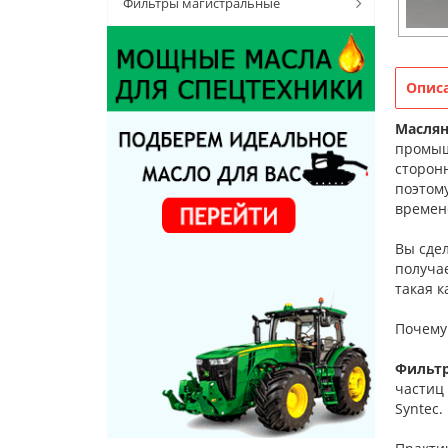
Фильтры магистральные
Опис
Масля
промыш
сторонн
поэтом
времен
Вы сде
получае
такая к
Почему
Фильтр
частиц
Syntec.