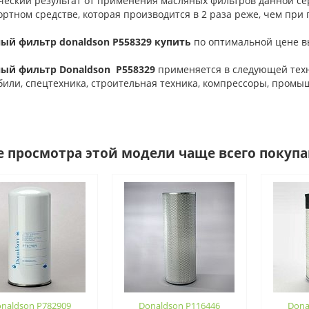
ческий результат от применения масляных фильтров данной сер
ортном средстве, которая производится в 2 раза реже, чем пр
ый фильтр donaldson P558329 купить
по оптимальной цене вы
ый фильтр Donaldson P558329
применяется в следующей техн
били, cпецтехника, cтроительная техника, компрессоры, промы
е просмотра этой модели чаще всего покуп
naldson P782909
Donaldson P116446
Dona