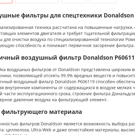
ушные фильтры для спецтехники Donaldson
лизированная техника рассчитана на повышенные нагрузки, од
стоящих элементов двигателя и требует тщательной фильтраци
ы для очистки воздуха по специализированной технологии Powe
ующую способность и понижает первичное засорение фильтра.
ичный воздушный фильтр Donaldson P60611
а воздушных фильтров от Donaldson представлена широким в
хники, позволяющей отсеять 99.9% вредных веществ и повыси
ный воздушный фильтр Donaldson P606119 способен обеспечит
я внутренние компоненты от содержащихся в воздухе мелких ча
й части эксплуатационного срока, строение фильтра Дональдсо
ерное давление воздуха на фильтрующий элемент.
 фильтрующего материала
ностью фильтров Donaldson является возможность выбора раз
а: целлюлоза, Ultra-Web и даже огнестойкие материалы, высоко