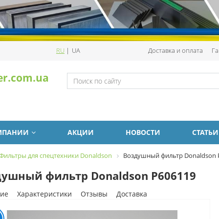
RU
|
UA
Доставка и оплата
Га
er.com.ua
МПАНИИ
АКЦИИ
НОВОСТИ
СТАТЬИ
Фильтры для спецтехники Donaldson
Воздушный фильтр Donaldson 
ушный фильтр Donaldson P606119
ие
Характеристики
Отзывы
Доставка