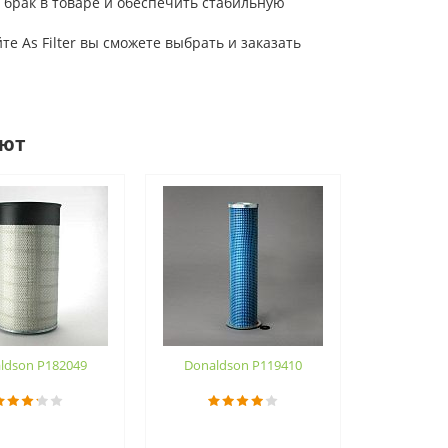
 брак в товаре и обеспечить стабильную
 As Filter вы сможете выбрать и заказать
ают
ldson P182049
Donaldson P119410