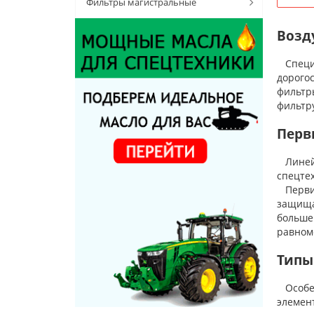
Фильтры магистральные
Возд
Специа
дорого
фильтр
фильтр
Перв
Линейк
спецте
Первич
защища
больше
равном
Типы
Особен
элемент