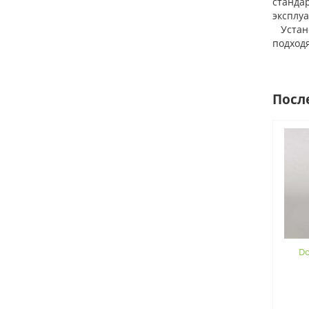
стандар
эксплу
Установ
подход
Посл
Do