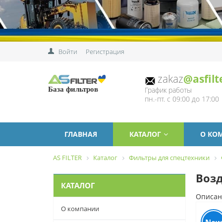
Войти
Регистрация
zakaz
@asfilt
График работы
База фильтров
пн.-пт. с 09:00 до 17:00
ГЛАВНАЯ
КАТАЛОГ
О КО
AS FILTER
Каталог
Фильтры для спецтехники
Возд
КАТАЛОГ
Описан
О компании