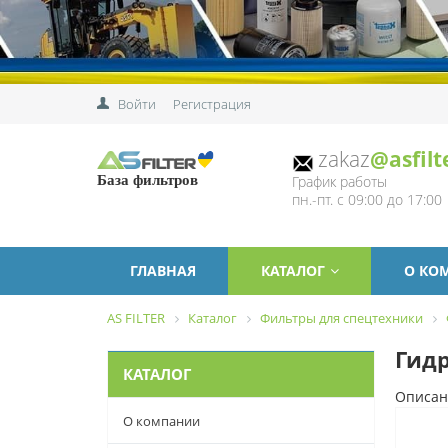
Войти
Регистрация
zakaz
@asfilt
График работы
База фильтров
пн.-пт. с 09:00 до 17:00
ГЛАВНАЯ
КАТАЛОГ
О КО
AS FILTER
Каталог
Фильтры для спецтехники
Гидр
КАТАЛОГ
Описан
О компании