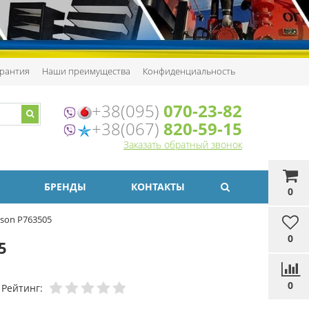
рантия
Наши преимущества
Конфиденциальность
+38(095)
070-23-82
+38(067)
820-59-15
Заказать обратный звонок
БРЕНДЫ
КОНТАКТЫ
0
son P763505
0
5
0
Рейтинг: