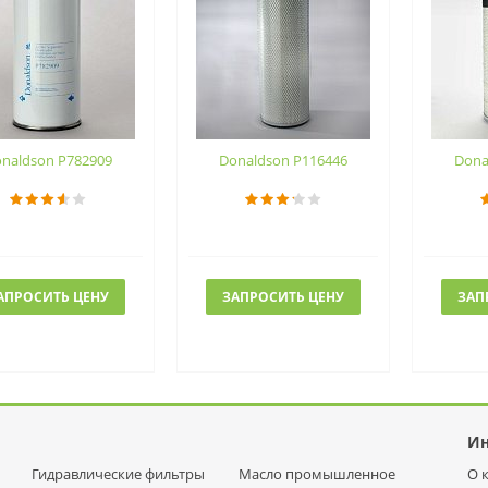
naldson P782909
Donaldson P116446
Dona
АПРОСИТЬ ЦЕНУ
ЗАПРОСИТЬ ЦЕНУ
ЗАП
И
Гидравлические фильтры
Масло промышленное
О 