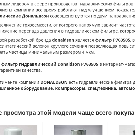
рным лидером в сфере производства гидравлических фильтров
листы компании все время работают над улучшением показате
лические Дональдсон
совершенствуются по двум направлени
величение грязеемкости, от которого напрямую зависит частот
нижение перепада давления в гидравлическом фильтре, которо
вой разработкой бренда
donaldson
является
фильтр P763505
, 
 синтетический волокон круглого сечения позволяющая повысит
вать частицы минимальным размером 4 мкм.
 фильтр гидравлический Donaldson P763505
в интернет-мага
гарантией качества.
ртименте компании
DONALDSON
есть гидравлические фильтра дл
ленное оборудование, компрессоры, спецтехника, автомоб
е просмотра этой модели чаще всего покуп