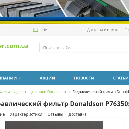
RU
|
UA
Доставка и оплата
Га
er.com.ua
МПАНИИ
АКЦИИ
НОВОСТИ
СТАТЬИ
Фильтры для спецтехники Donaldson
Гидравлический фильтр Donald
авлический фильтр Donaldson P76350
ие
Характеристики
Отзывы
Доставка