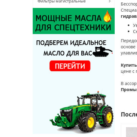
Фильтры магистральные
Бесспо
Специа
гидрав
У
С
Передо
основе
улавли
Купить
цене с 
В ассо
Промыш
Посл