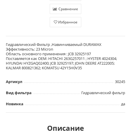
Сравнение
Избранное
Гидравлический Фильтр ,Навинчиваемый DURAMAX
Эффективность: 23 Micron
Область основного применения : JCB 32925197
Поставляется как OEM: HITACHI 263G257011 ; HYSTER 4024304;
HYUNDAI HYZGAQ02400; JCB 32925197; JOHN DEERE AT222005;
KALMAR 800821362; KOMATSU 42Y15H0V35
Артикул
30245
Вид фильтра
Гидравлический фильтр
Новинка
да
Описание