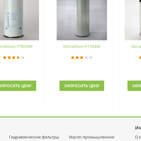
naldson P782909
Donaldson P116446
Dona
АПРОСИТЬ ЦЕНУ
ЗАПРОСИТЬ ЦЕНУ
ЗАП
И
Гидравлические фильтры
Масло промышленное
О 