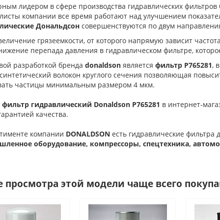
рным лидером в сфере производства гидравлических фильтров
листы компании все время работают над улучшением показате
лические Дональдсон
совершенствуются по двум направлени
величение грязеемкости, от которого напрямую зависит частот
нижение перепада давления в гидравлическом фильтре, которо
вой разработкой бренда
donaldson
является
фильтр
P765281
, 
 синтетический волокон круглого сечения позволяющая повысит
вать частицы минимальным размером 4 мкм.
 фильтр гидравлический Donaldson
P765281
в интернет-мага
гарантией качества.
ртименте компании
DONALDSON
есть гидравлические фильтра дл
ленное оборудование, компрессоры, спецтехника, автомоб
е просмотра этой модели чаще всего покуп