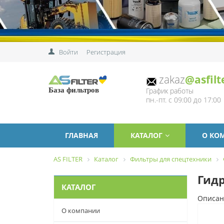
Войти
Регистрация
zakaz
@asfilt
График работы
База фильтров
пн.-пт. с 09:00 до 17:00
ГЛАВНАЯ
КАТАЛОГ
О КО
AS FILTER
Каталог
Фильтры для спецтехники
Гидр
КАТАЛОГ
Описан
О компании