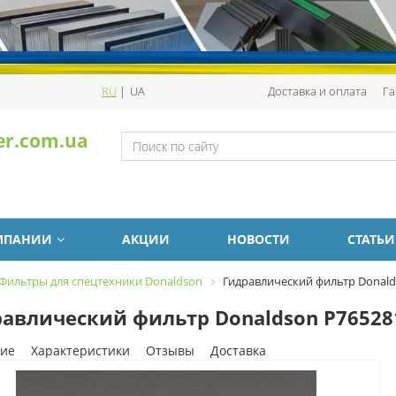
RU
|
UA
Доставка и оплата
Га
er.com.ua
МПАНИИ
АКЦИИ
НОВОСТИ
СТАТЬИ
Фильтры для спецтехники Donaldson
Гидравлический фильтр Donald
авлический фильтр Donaldson P76528
ие
Характеристики
Отзывы
Доставка