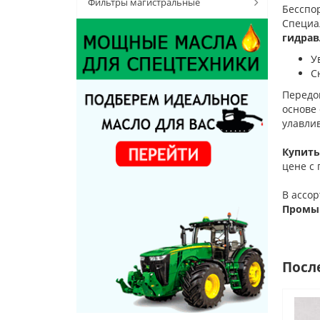
Фильтры магистральные
Бесспо
Специа
гидрав
У
С
Передо
основе
улавли
Купить
цене с 
В ассо
Промыш
Посл