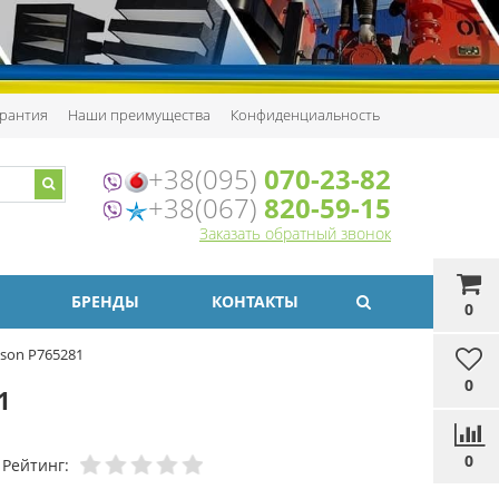
рантия
Наши преимущества
Конфиденциальность
+38(095)
070-23-82
+38(067)
820-59-15
Заказать обратный звонок
БРЕНДЫ
КОНТАКТЫ
0
son P765281
0
1
0
Рейтинг: