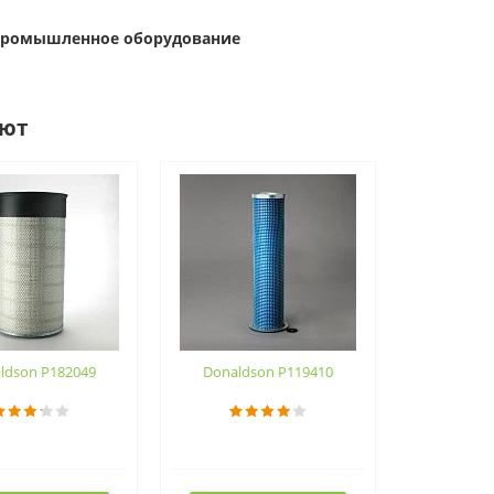
 Промышленное оборудование
ают
ldson P182049
Donaldson P119410