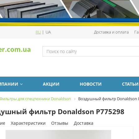
RU
|
UA
Доставка и оплата
Га
er.com.ua
МПАНИИ
АКЦИИ
НОВОСТИ
СТАТЬИ
Фильтры для спецтехники Donaldson
Воздушный фильтр Donaldson 
ушный фильтр Donaldson P775298
ие
Характеристики
Отзывы
Доставка