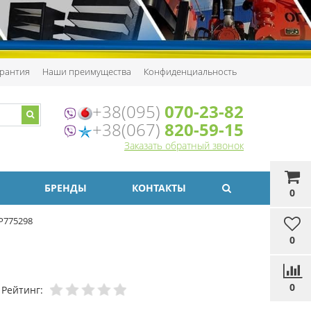
рантия
Наши преимущества
Конфиденциальность
+38(095)
070-23-82
+38(067)
820-59-15
Заказать обратный звонок
БРЕНДЫ
КОНТАКТЫ
0
P775298
0
0
Рейтинг: