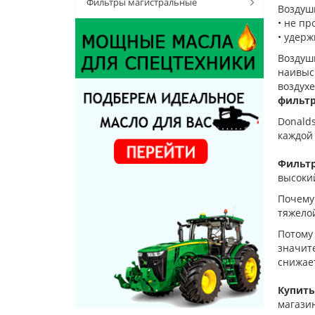
Фильтры магистральные
Воздуш
• не пр
• удерж
Воздуш
наивыс
воздух
фильтр
Donald
каждой
Фильтр
высокий
Почему
тяжело
Потому
значит
снижает
Купить
магази