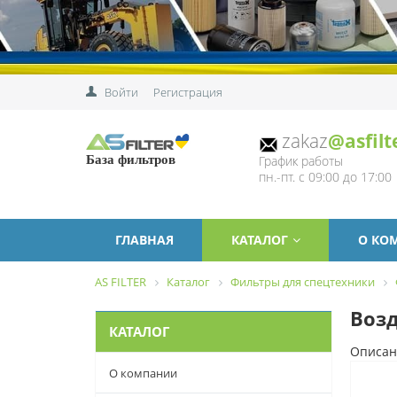
Войти
Регистрация
zakaz
@asfilt
График работы
База фильтров
пн.-пт. с 09:00 до 17:00
ГЛАВНАЯ
КАТАЛОГ
О КО
AS FILTER
Каталог
Фильтры для спецтехники
Возд
КАТАЛОГ
Описан
О компании