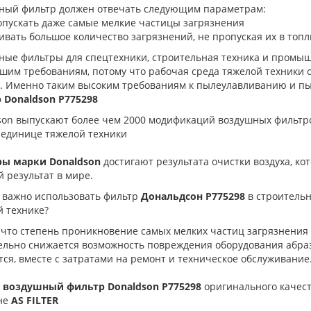
ный фильтр должен отвечать следующим параметрам:
опускать даже самые мелкие частицы загрязнения
ивать большое количество загрязнений, не пропуская их в топ
ные фильтры для спецтехники, строительная техника и промы
шим требованиям, потому что рабочая среда тяжелой техники
е. Именно таким высоким требованиям к пылеулавливанию и п
 Donaldson P775298
son выпускают более чем 2000 модификаций воздушных фильтро
 единице тяжелой техники
ы марки Donaldson
достигают результата очистки воздуха, ко
 результат в мире.
 важно использовать фильтр
Дональдсон
P775298
в строитель
й технике?
 что степень проникновение самых мелких частиц загрязнения 
ельно снижается возможность повреждения оборудования абра
ся, вместе с затратами на ремонт и техническое обслуживание
 воздушный фильтр Donaldson
P775298
оригинального качест
не
AS FILTER