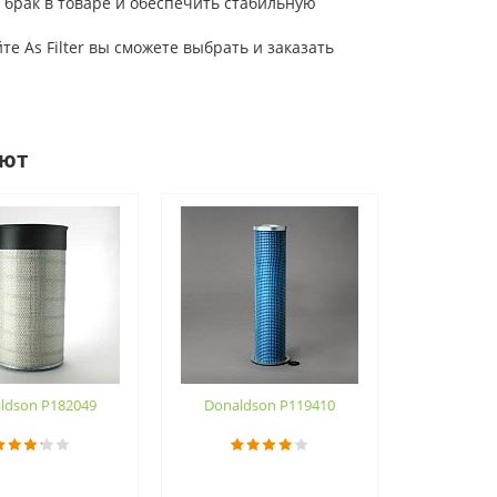
 брак в товаре и обеспечить стабильную
 As Filter вы сможете выбрать и заказать
ают
ldson P182049
Donaldson P119410