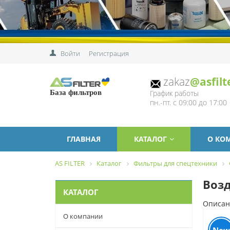
Войти
Регистрация
zakaz
@asfilt
График работы
База фильтров
пн.-пт. с 09:00 до 17:00
ГЛАВНАЯ
КАТАЛОГ
О КО
AS FILTER
Каталог
Фильтры для спецтехники
Возд
КАТАЛОГ
Описан
О компании