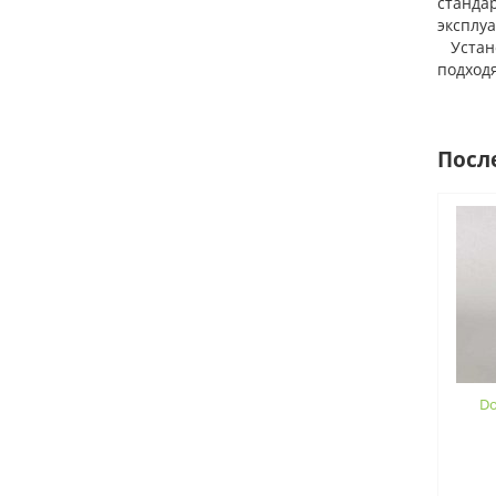
стандар
эксплу
Установ
подход
Посл
Do