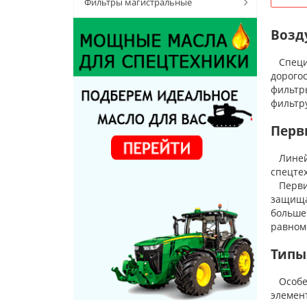
Фильтры магистральные
Возд
Специа
дорого
фильтр
фильтр
Перв
Линейк
спецте
Первич
защища
больше
равном
Типы
Особен
элемент