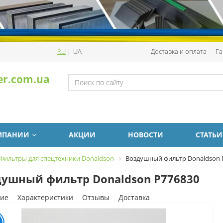
RU
|
UA
Доставка и оплата
Га
er.com.ua
МПАНИИ
АКЦИИ
НОВОСТИ
СТАТЬИ
Фильтры для спецтехники Donaldson
Воздушный фильтр Donaldson 
ушный фильтр Donaldson P776830
ие
Характеристики
Отзывы
Доставка