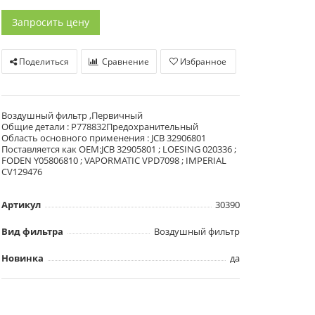
Запросить цену
Поделиться
Сравнение
Избранное
Воздушный фильтр ,Первичный
Общие детали : P778832Предохранительный
Область основного применения : JCB 32906801
Поставляется как OEM:JCB 32905801 ; LOESING 020336 ;
FODEN Y05806810 ; VAPORMATIC VPD7098 ; IMPERIAL
CV129476
Артикул
30390
Вид фильтра
Воздушный фильтр
Новинка
да