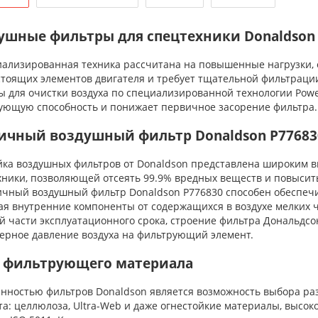
ушные фильтры для спецтехники Donaldson
лизированная техника рассчитана на повышенные нагрузки, од
стоящих элементов двигателя и требует тщательной фильтраци
ы для очистки воздуха по специализированной технологии Powe
ующую способность и понижает первичное засорение фильтра.
ичный воздушный фильтр Donaldson P77683
а воздушных фильтров от Donaldson представлена широким в
хники, позволяющей отсеять 99.9% вредных веществ и повыси
ный воздушный фильтр Donaldson P776830 способен обеспечит
я внутренние компоненты от содержащихся в воздухе мелких ча
й части эксплуатационного срока, строение фильтра Дональдсо
ерное давление воздуха на фильтрующий элемент.
 фильтрующего материала
ностью фильтров Donaldson является возможность выбора раз
а: целлюлоза, Ultra-Web и даже огнестойкие материалы, высоко