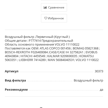
Сравнение
Избранное
Воздушный фильтр ,Первичный (Круглый )
Общие детали : P777414 Предохранительный
Область основного применения VOLVO 11110022
Поставляется как OEM: ATLAS COPCO 001456 ; BOMAG 05821368 ;
BOSCH-REXROTH F026400084 ;CASE/CASE IH 327582A1 ; EVOBUS
40943804 ; HITACHI 4459549 ; KALMAR 9209690035 ; KOMATSU
5063351 ; LIEBHERR 7414289 ; MAN 56084040531; VOLVO 1110022
Артикул
30373
Вид фильтра
Воздушный фильтр
Рекомендуем
да