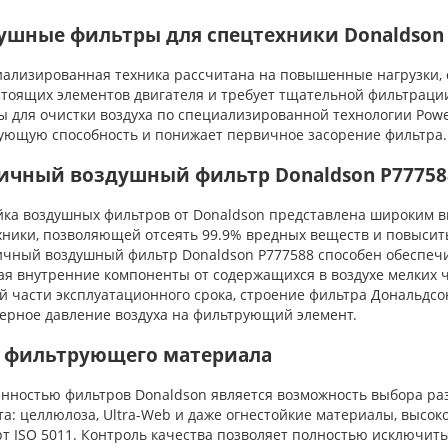
ушные фильтры для спецтехники Donaldson
лизированная техника рассчитана на повышенные нагрузки, од
стоящих элементов двигателя и требует тщательной фильтраци
ы для очистки воздуха по специализированной технологии Powe
ующую способность и понижает первичное засорение фильтра.
ичный воздушный фильтр Donaldson P77758
а воздушных фильтров от Donaldson представлена широким в
хники, позволяющей отсеять 99.9% вредных веществ и повыси
ный воздушный фильтр Donaldson P777588 способен обеспечит
я внутренние компоненты от содержащихся в воздухе мелких ча
й части эксплуатационного срока, строение фильтра Дональдсо
ерное давление воздуха на фильтрующий элемент.
 фильтрующего материала
ностью фильтров Donaldson является возможность выбора раз
а: целлюлоза, Ultra-Web и даже огнестойкие материалы, высоко
т ISO 5011. Контроль качества позволяет полностью исключить