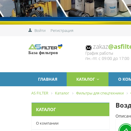
Войти
Регистрация
zakaz
@asfilt
График работы
База фильтров
пн.-пт. с 09:00 до 17:00
ГЛАВНАЯ
КАТАЛОГ
О КО
AS FILTER
Каталог
Фильтры для спецтехники
Возд
КАТАЛОГ
Описан
О компании