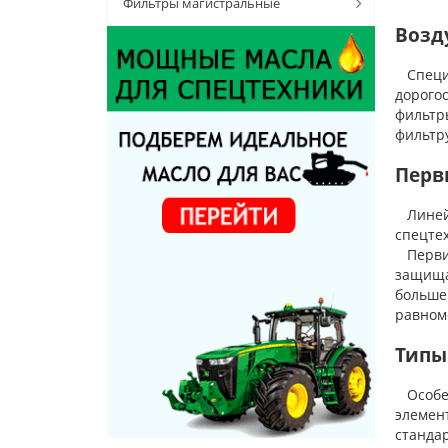
Фильтры магистральные
Возд
Специа
дорого
фильтр
фильтр
Перв
Линейк
спецте
Первич
защища
больше
равном
Типы
Особен
элемент
стандар