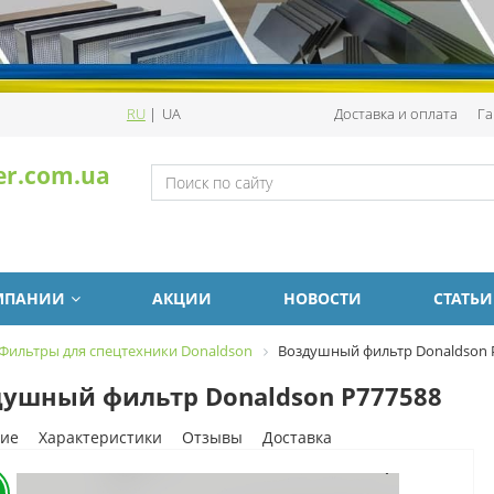
RU
|
UA
Доставка и оплата
Га
er.com.ua
МПАНИИ
АКЦИИ
НОВОСТИ
СТАТЬИ
Фильтры для спецтехники Donaldson
Воздушный фильтр Donaldson 
ушный фильтр Donaldson P777588
ие
Характеристики
Отзывы
Доставка