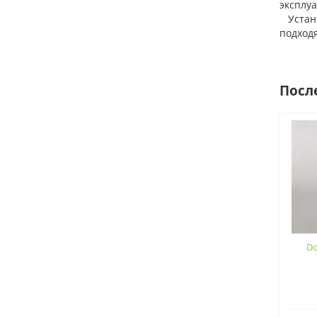
эксплу
Установ
подход
Посл
Do