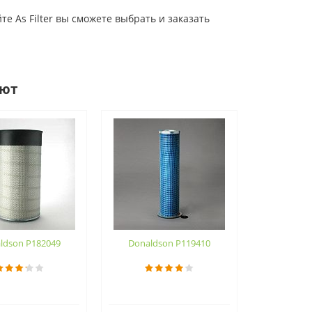
 As Filter вы сможете выбрать и заказать
ают
ldson P182049
Donaldson P119410