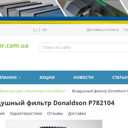
RU
|
UA
Доставка и оплата
Га
er.com.ua
МПАНИИ
АКЦИИ
НОВОСТИ
СТАТЬИ
Фильтры для спецтехники Donaldson
Воздушный фильтр Donaldson 
ушный фильтр Donaldson P782104
ие
Характеристики
Отзывы
Доставка