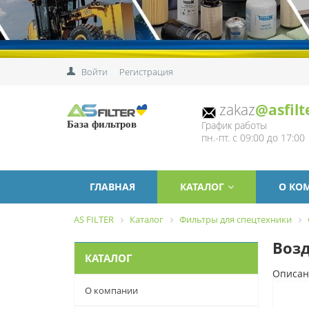
Войти
Регистрация
zakaz
@asfilt
График работы
База фильтров
пн.-пт. с 09:00 до 17:00
ГЛАВНАЯ
КАТАЛОГ
О КО
AS FILTER
Каталог
Фильтры для спецтехники
Возд
КАТАЛОГ
Описан
О компании