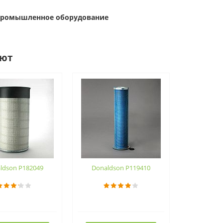
 Промышленное оборудование
ают
ldson P182049
Donaldson P119410