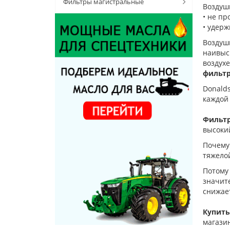
Фильтры магистральные
Воздуш
• не пр
• удерж
Воздуш
наивыс
воздух
фильтр
Donald
каждой
Фильтр
высокий
Почему
тяжело
Потому
значит
снижает
Купить
магази