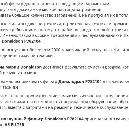
ный фильтр должен отвечать следующим параметрам:
опускать даже самые мелкие частицы загрязнения
ивать большое количество загрязнений, не пропуская их в топ
ные фильтры для спецтехники, строительная техника и промы
шим требованиям, потому что рабочая среда тяжелой техники
е. Именно таким высоким требованиям к пылеулавливанию и п
 Donaldson P782104
son выпускают более чем 2000 модификаций воздушных фильтро
 единице тяжелой техники
ы марки Donaldson
достигают результата очистки воздуха, ко
 результат в мире.
 важно использовать фильтр
Дональдсон
P782104
в строитель
й технике?
 что степень проникновение самых мелких частиц загрязнения 
ельно снижается возможность повреждения оборудования абра
ся, вместе с затратами на ремонт и техническое обслуживание
 воздушный фильтр Donaldson
P782104
оригинального качест
не
AS FILTER