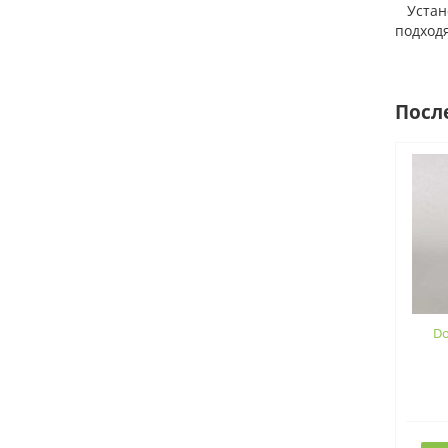
Установ
подход
Посл
Do