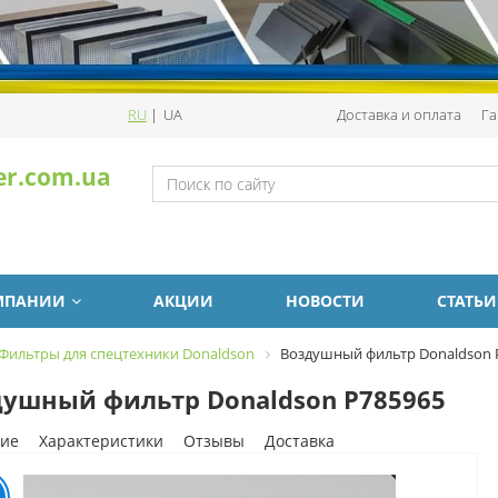
RU
|
UA
Доставка и оплата
Га
er.com.ua
МПАНИИ
АКЦИИ
НОВОСТИ
СТАТЬИ
Фильтры для спецтехники Donaldson
Воздушный фильтр Donaldson 
ушный фильтр Donaldson P785965
ие
Характеристики
Отзывы
Доставка