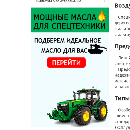
Фильтры магистральные
Возд
Специа
дорого
фильтр
фильтр
Пред
Линейк
спецте
Предох
надежн
истече
и равн
Типы
Особен
элемент
стандар
эксплу