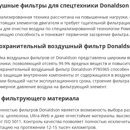
ушные фильтры для спецтехники Donaldson
лизированная техника рассчитана на повышенные нагрузки, од
стоящих элементов двигателя и требует тщательной фильтраци
ы для очистки воздуха по специализированной технологии Powe
ующую способность и понижает первичное засорение фильтра.
охранительный воздушный фильтр Donaldso
а воздушных фильтров от Donaldson представлена широким в
хники, позволяющей отсеять 99.9% вредных веществ и повыси
ранительный воздушный фильтр Donaldson P785965 способен о
о защищая внутренние компоненты от содержащихся в воздухе м
нии большей части эксплуатационного срока, строение фильтра
омерное давление воздуха на фильтрующий элемент.
 фильтрующего материала
ностью фильтров Donaldson является возможность выбора раз
а: целлюлоза, Ultra-Web и даже огнестойкие материалы, высоко
т ISO 5011. Контроль качества позволяет полностью исключить
атацию на протяжении 12-15 тысяч километров.