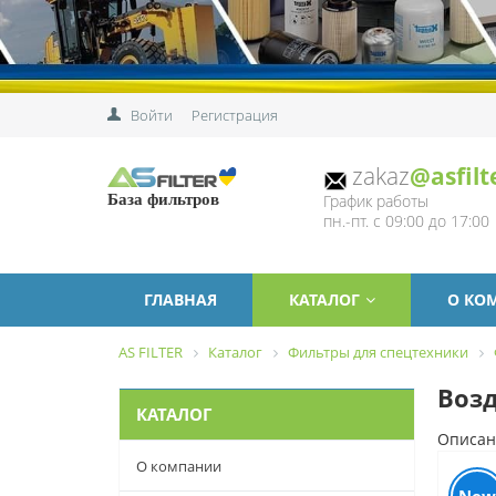
Войти
Регистрация
zakaz
@asfilt
График работы
База фильтров
пн.-пт. с 09:00 до 17:00
ГЛАВНАЯ
КАТАЛОГ
О КО
AS FILTER
Каталог
Фильтры для спецтехники
Возд
КАТАЛОГ
Описан
О компании