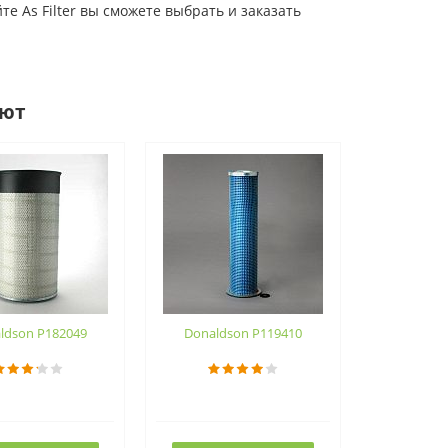
 As Filter вы сможете выбрать и заказать
ают
ldson P182049
Donaldson P119410