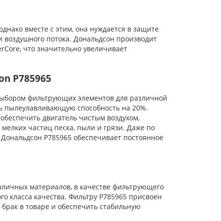
нако вместе с этим, она нуждается в защите
и воздушного потока. Дональдсон производит
rCore, что значительно увеличивает
n P785965
ыбором фильтрующих элементов для различной
ть пылеулавливающую способность на 20%.
беспечить двигатель чистым воздухом,
елких частиц песка, пыли и грязи. Даже по
 Дональдсон P785965 обеспечивает постоянное
личных материалов, в качестве фильтрующего
го класса качества. Фильтру P785965 присвоен
 брак в товаре и обеспечить стабильную