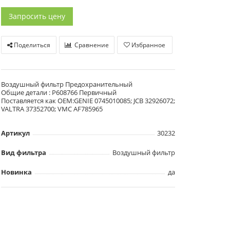
Запросить цену
Поделиться
Сравнение
Избранное
Воздушный фильтр Предохранительный
Общие детали : P608766 Первичный
Поставляется как OEM:GENIE 0745010085; JCB 32926072;
VALTRA 37352700; VMC AF785965
Артикул
30232
Вид фильтра
Воздушный фильтр
Новинка
да