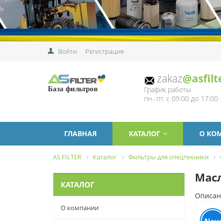
Войти
Регистрация
zakaz
@asfilt
График работы
База фильтров
пн.-пт. с 09:00 до 17:00
ГЛАВНАЯ
КАТАЛОГ
О КО
AS FILTER
Каталог
Фильтры для спецтехники
Масл
КАТАЛОГ
Описан
О компании