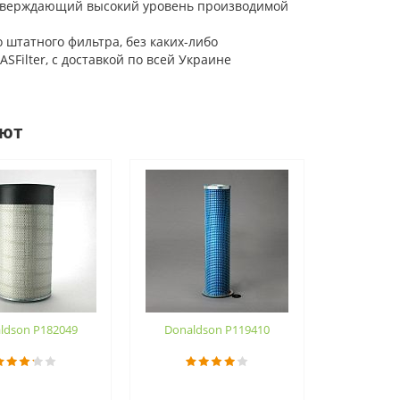
одтверждающий высокий уровень производимой
штатного фильтра, без каких-либо
Filter, с доставкой по всей Украине
ают
ldson P182049
Donaldson P119410