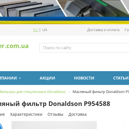
RU
|
UA
Доставка и оплата
Га
er.com.ua
МПАНИИ
АКЦИИ
НОВОСТИ
СТАТЬИ
Фильтры для спецтехники Donaldson
Масляный фильтр Donaldson P
яный фильтр Donaldson P954588
ие
Характеристики
Отзывы
Доставка