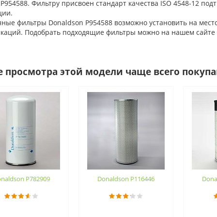
 P954588. Фильтру присвоен стандарт качества ISO 4548-12 п
ции.
ые фильтры Donaldson P954588 возможно установить на место 
аций. Подобрать подходящие фильтры можно на нашем сайте AS
е просмотра этой модели чаще всего покуп
naldson P782909
Donaldson P116446
Dona