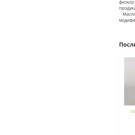
фильтр
продук
Маслян
модифик
Посл
Do