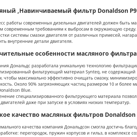
яный ,Навинчиваемый фильтр Donaldson P9
с работы современных дизельных двигателей должен быть ма
ом современным требованиям к выбросам в окружающую среду
стки системы смазки двигателя от различных примесей, нагара
ить внутренние детали двигателя.
чительные особенности масляного фильтра
ия Дональдс разработала уникальную технологию фильтрации 
лизированный фильтрующий материал Synteq, не содержащий 
м, чтобы максимально эффективно очищать смазку, минимизир
кость. Около 90% загрязняющих частиц размером 10 и более м
onaldson Blue.
ение специализированного фильтрующего материала позволи
двигателей даже при запуске в условиях низких температур.
кое качество масляных фильтров Donaldson
ального качества компания Дональдсон смогла достичь благ
зработке: перегородок, пружин корпусов и гильз, в комплексе