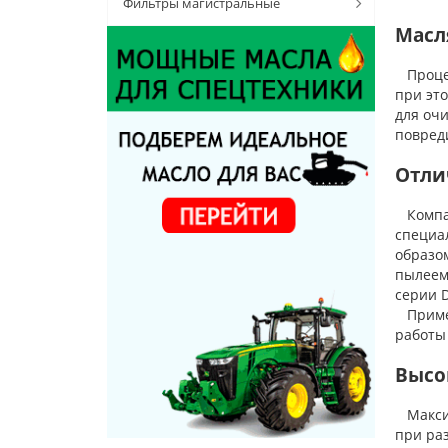
Фильтры магистральные
Масл
Процес
при эт
для очи
повред
Отли
Компан
специа
образо
пылеем
серии D
Примен
работы 
Высо
Максим
при ра