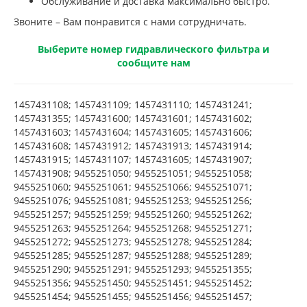
Обслуживание и доставка максимально быстро.
Звоните – Вам понравится с нами сотрудничать.
Выберите номер гидравлического фильтра и
сообщите нам
1457431108; 1457431109; 1457431110; 1457431241;
1457431355; 1457431600; 1457431601; 1457431602;
1457431603; 1457431604; 1457431605; 1457431606;
1457431608; 1457431912; 1457431913; 1457431914;
1457431915; 1457431107; 1457431605; 1457431907;
1457431908; 9455251050; 9455251051; 9455251058;
9455251060; 9455251061; 9455251066; 9455251071;
9455251076; 9455251081; 9455251253; 9455251256;
9455251257; 9455251259; 9455251260; 9455251262;
9455251263; 9455251264; 9455251268; 9455251271;
9455251272; 9455251273; 9455251278; 9455251284;
9455251285; 9455251287; 9455251288; 9455251289;
9455251290; 9455251291; 9455251293; 9455251355;
9455251356; 9455251450; 9455251451; 9455251452;
9455251454; 9455251455; 9455251456; 9455251457;