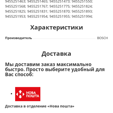
9455251463; 9455251465; 9455251473; 9455251550;
9455251568; 9455251767; 9455251775; 9455251824;
9455251825; 9455251831; 9455251870; 9455251893;
9455251953; 9455251954; 9455251955; 9455251994;
Характеристики
Производитель
BOSCH
Доставка
Мы доставим заказ максимально
быстро. Просто выберите удобный для
Вас способ:
Доставка в отделение «Нова пошта»