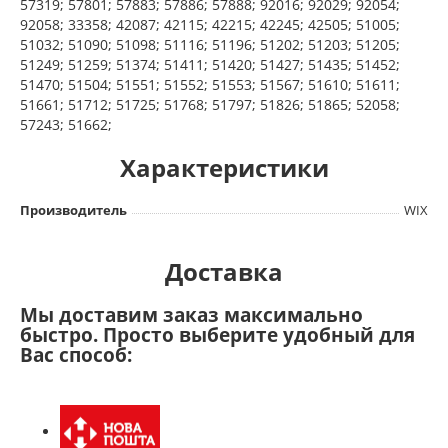
57319; 57801; 57883; 57886; 57888; 92016; 92029; 92054;
92058; 33358; 42087; 42115; 42215; 42245; 42505; 51005;
51032; 51090; 51098; 51116; 51196; 51202; 51203; 51205;
51249; 51259; 51374; 51411; 51420; 51427; 51435; 51452;
51470; 51504; 51551; 51552; 51553; 51567; 51610; 51611;
51661; 51712; 51725; 51768; 51797; 51826; 51865; 52058;
57243; 51662;
Характеристики
Производитель
WIX
Доставка
Мы доставим заказ максимально
быстро. Просто выберите удобный для
Вас способ: