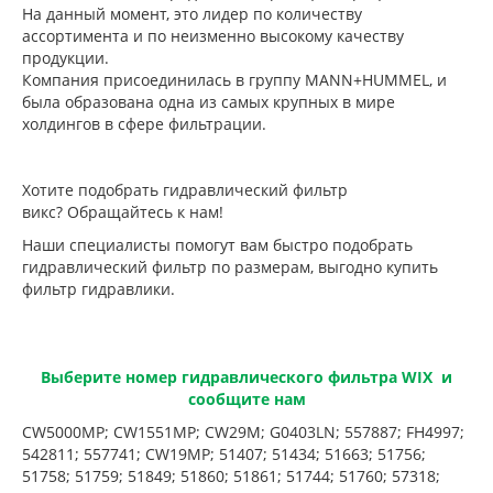
На данный момент, это лидер по количеству
ассортимента и по неизменно высокому качеству
продукции.
Компания присоединилась в группу MANN+HUMMEL, и
была образована одна из самых крупных в мире
холдингов в сфере фильтрации.
Хотите подобрать гидравлический фильтр
викс? Обращайтесь к нам!
Наши специалисты помогут вам быстро подобрать
гидравлический фильтр по размерам, выгодно купить
фильтр гидравлики.
Выберите номер гидравлического фильтра WIX и
сообщите нам
CW5000MP; CW1551MP; CW29M; G0403LN; 557887; FH4997;
542811; 557741; CW19MP; 51407; 51434; 51663; 51756;
51758; 51759; 51849; 51860; 51861; 51744; 51760; 57318;