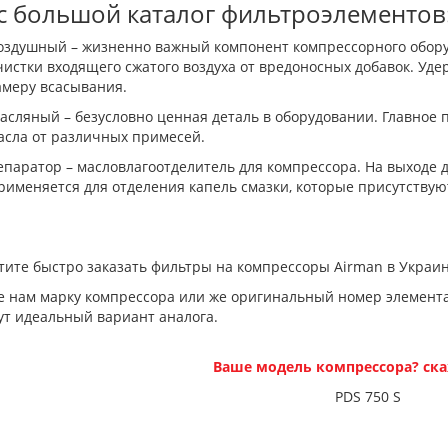
с большой каталог фильтроэлементов
оздушный – жизненно важный компонент компрессорного обору
чистки входящего сжатого воздуха от вредоносных добавок. Уде
амеру всасывания.
асляный – безусловно ценная деталь в оборудовании. Главное
асла от различных примесей.
епаратор – масловлагоотделитель для компрессора. На выходе 
рименяется для отделения капель смазки, которые присутствуют
тите быстро заказать фильтры на компрессоры Airman в Украин
е нам марку компрессора или же оригинальный номер элемента
ут идеальный вариант аналога.
Ваше модель компрессора? ска
PDS 750 S