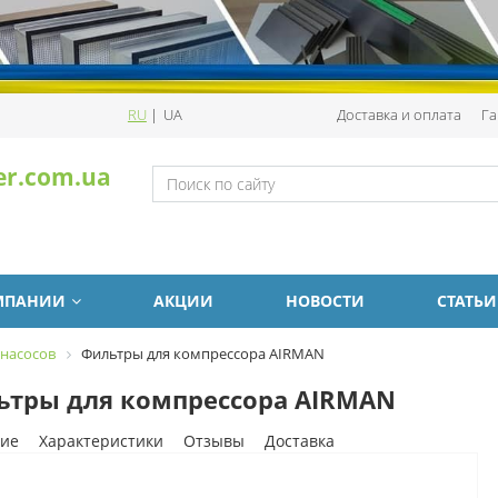
RU
|
UA
Доставка и оплата
Га
er.com.ua
МПАНИИ
АКЦИИ
НОВОСТИ
СТАТЬИ
 насосов
Фильтры для компрессора AIRMAN
ьтры для компрессора AIRMAN
ие
Характеристики
Отзывы
Доставка