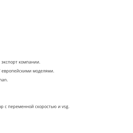
й экспорт компании.
 / европейскими моделями.
man.
р с переменной скоростью и vsg.