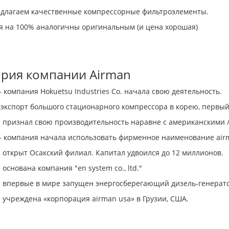
длагаем качественные компрессорные фильтроэлементы.
я на 100% аналогичны оригинальным (и цена хорошая)
ория компании Airman
 – компания Hokuetsu Industries Co. начала свою деятельность.
- экспорт большого стационарного компрессора в корею, первы
 - признал свою производительность наравне с американскими
. – компания начала использовать фирменное наименование air
 - открыт Осакский филиал. Капитал удвоился до 12 миллионов.
 - основана компания "en system co., ltd."
 - впервые в мире запущен энергосберегающий дизель-генерато
 - учреждена «корпорация airman usa» в Грузии, США.