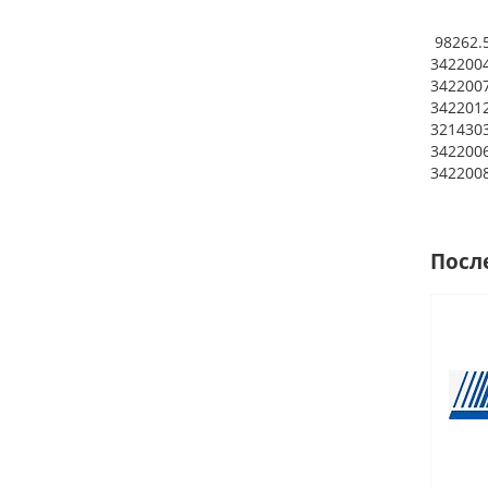
98262.5
3422004
3422007
3422012
3214303
3422006
3422008
Посл