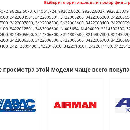
Выберите оригинальный номер фильтр
072, 98262.5073, C11561.724, 98262.8026, 98262.8027, 98262.5079
600, 3422004901, 3422005501, 3422006200, 3422006300, 34220065
500, 3422007800, 3422008300, 3422008400, 3422009400, 34220099
100, 3422012501, 3433006600, N 403654, N 404099, 3214300300, 3
400, 3214305500, 3214306800, 3214307500, 3214307800, 32143920
200, 3422006300, 3422006500, 3422006600, 3422006700, 34220068
400, 342, 2009400, 3422010300, 3422010501, 3422011100, 342201
е просмотра этой модели чаще всего покуп