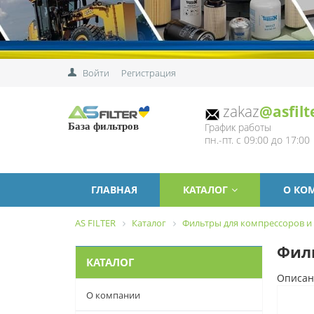
Войти
Регистрация
zakaz
@asfilt
График работы
База фильтров
пн.-пт. с 09:00 до 17:00
ГЛАВНАЯ
КАТАЛОГ
О КО
AS FILTER
Каталог
Фильтры для компрессоров и
Фил
КАТАЛОГ
Описан
О компании