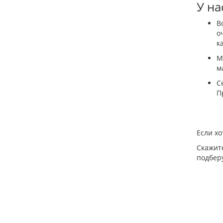
У на
В
о
к
М
м
С
П
Если хо
Скажит
подбер