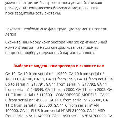
уменьшают риски быстрого износа деталей, снижают
расходы на техническое обслуживание, повышают
производительность системы.
Заказать необходимые фильтрующие элементы теперь
легко!
Скажите нам марку компрессора или же оригинальный
номер фильтра - и наши специалисты без лишних
вопросов подберут идеальный вариант аналога.
Выберите модель компрессора и скажите нам
GA 10, GA 10 from serial n° 119500, GA 10 from serial n°
145000, GA 100, GA 11, GA 11 from 1993, GA 11 from oct.1994
up to serial n° 217791, GA 11 from serial n° 217792, GA 11
from serial n° 246349, GA 11 from 2000, GA 11 from 2002, GA
11 C from serial n° 119500, COMPRESSOR MODELS, GA 11
C from serial n° 145000, GA 11 C from serial n° 255000, GA
11 C from serial n° 268500, GA 11 C from serial n° API
100000, GA 11 PLUS from serial N°API 810000, GA 11 VSD
from serial N°ALL 140000, GA 11 VSD serial N°CAI 700000, GA