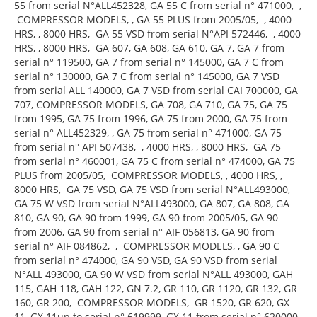
55 from serial N°ALL452328, GA 55 C from serial n° 471000, ,
COMPRESSOR MODELS, , GA 55 PLUS from 2005/05, , 4000
HRS, , 8000 HRS, GA 55 VSD from serial N°API 572446, , 4000
HRS, , 8000 HRS, GA 607, GA 608, GA 610, GA 7, GA 7 from
serial n° 119500, GA 7 from serial n° 145000, GA 7 C from
serial n° 130000, GA 7 C from serial n° 145000, GA 7 VSD
from serial ALL 140000, GA 7 VSD from serial CAI 700000, GA
707, COMPRESSOR MODELS, GA 708, GA 710, GA 75, GA 75
from 1995, GA 75 from 1996, GA 75 from 2000, GA 75 from
serial n° ALL452329, , GA 75 from serial n° 471000, GA 75
from serial n° API 507438, , 4000 HRS, , 8000 HRS, GA 75
from serial n° 460001, GA 75 C from serial n° 474000, GA 75
PLUS from 2005/05, COMPRESSOR MODELS, , 4000 HRS, ,
8000 HRS, GA 75 VSD, GA 75 VSD from serial N°ALL493000,
GA 75 W VSD from serial N°ALL493000, GA 807, GA 808, GA
810, GA 90, GA 90 from 1999, GA 90 from 2005/05, GA 90
from 2006, GA 90 from serial n° AIF 056813, GA 90 from
serial n° AIF 084862, , COMPRESSOR MODELS, , GA 90 C
from serial n° 474000, GA 90 VSD, GA 90 VSD from serial
N°ALL 493000, GA 90 W VSD from serial N°ALL 493000, GAH
115, GAH 118, GAH 122, GN 7.2, GR 110, GR 1120, GR 132, GR
160, GR 200, COMPRESSOR MODELS, GR 1520, GR 620, GX
11, GX 11up to serial n° 619999, GX 11 from serial n° 620000,