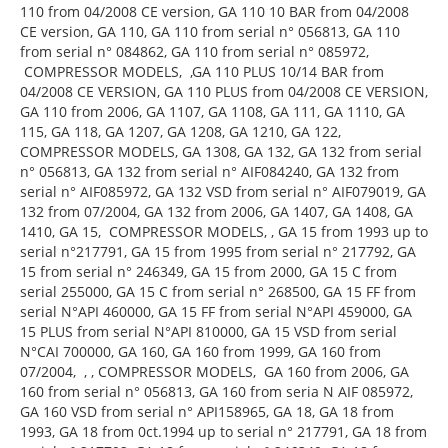
110 from 04/2008 CE version, GA 110 10 BAR from 04/2008
CE version, GA 110, GA 110 from serial n° 056813, GA 110
from serial n° 084862, GA 110 from serial n° 085972,
COMPRESSOR MODELS, ,GA 110 PLUS 10/14 BAR from
04/2008 CE VERSION, GA 110 PLUS from 04/2008 CE VERSION,
GA 110 from 2006, GA 1107, GA 1108, GA 111, GA 1110, GA
115, GA 118, GA 1207, GA 1208, GA 1210, GA 122,
COMPRESSOR MODELS, GA 1308, GA 132, GA 132 from serial
n° 056813, GA 132 from serial n° AIF084240, GA 132 from
serial n° AIF085972, GA 132 VSD from serial n° AIF079019, GA
132 from 07/2004, GA 132 from 2006, GA 1407, GA 1408, GA
1410, GA 15, COMPRESSOR MODELS, , GA 15 from 1993 up to
serial n°217791, GA 15 from 1995 from serial n° 217792, GA
15 from serial n° 246349, GA 15 from 2000, GA 15 C from
serial 255000, GA 15 C from serial n° 268500, GA 15 FF from
serial N°API 460000, GA 15 FF from serial N°API 459000, GA
15 PLUS from serial N°API 810000, GA 15 VSD from serial
N°CAI 700000, GA 160, GA 160 from 1999, GA 160 from
07/2004, , , COMPRESSOR MODELS, GA 160 from 2006, GA
160 from serial n° 056813, GA 160 from seria N AIF 085972,
GA 160 VSD from serial n° API158965, GA 18, GA 18 from
1993, GA 18 from 0ct.1994 up to serial n° 217791, GA 18 from