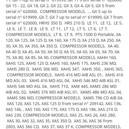
GX 15 - 22, GX 18, GX 2, GX 22, GX 3, GX 4, GX 5, GX 5 from
serial n° 620000, COMPRESSOR MODELS, , , GX 5 up to
serial n° 619999, GX 7, GX 7 up to serial n° 619999, GX 7 from
serial n° 620000, HRHS 350 D, HRS 210 D, LE 11, LE 12, LE 5,
LE 6, LE 7, LE 8, LE 9, LT 11, LT 12, LT 5, LT 6, LT 7,
COMPRESSOR MODELS, LT 8, LT 9, PTS 1500 D Portable, XA
120, XA 125, XA 125 D, XA 160, XA 175 D, XA 210 D, XA 250, XA
30, XA 35, XA 350, XA 350 D, COMPRESSOR MODELS, XA 40,
XA 40 D, XA 45, XA 50, XA 50 D, XA 55, XA 60, XA 65, XA 70, XA
75, XA 80, XA 85, XA 90, COMPRESSOR MODELS, XAHH 160,
XAHS 125, XAHS 125 D, XAHS 160, XAHS 175, XAHS 236 MD,
XAHS 280 D, XAHS 306 MD, XAHS 347, XAHS 350, , XAHS 365,
COMPRESSOR MODELS, XAHS 416 MD AIB ASL 01, XAHS 416
MD ASL 03, XAHS 416 MD ASL 04, XAHS 546 MD AIB ASL 01,
XAHS 546 MD ASL 04, XAHS 710, XAM 445, XAMS 286 MD
AIB ASL 02, XAMS 376 MD AIB ASL 01, XAMS 486 MD ASL 04,
XAMS 586 MD, COMPRESSOR MODELS, XAMS 796 CD AIB 04,
XAS 120, XAS 125, XAS 125 D from serial n° 209142, XAS 136,
XAS 146, , XAS 160, XAS 175, XAS 175 D, XAS 186, XAS 210 D,
XAS 230, COMPRESSOR MODELS, XAS 25, XAS 26, XAS 280,
XAS 30, XAS 32, XAS 35, XAS 350 D, XAS 36, XAS 36 from
2003, XAS 366 CD, XAS 37, XAS 37 K, COMPRESSOR MODELS,