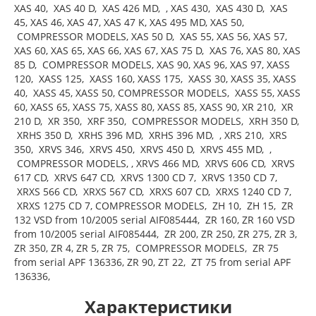
XAS 40, XAS 40 D, XAS 426 MD, , XAS 430, XAS 430 D, XAS
45, XAS 46, XAS 47, XAS 47 K, XAS 495 MD, XAS 50,
COMPRESSOR MODELS, XAS 50 D, XAS 55, XAS 56, XAS 57,
XAS 60, XAS 65, XAS 66, XAS 67, XAS 75 D, XAS 76, XAS 80, XAS
85 D, COMPRESSOR MODELS, XAS 90, XAS 96, XAS 97, XASS
120, XASS 125, XASS 160, XASS 175, XASS 30, XASS 35, XASS
40, XASS 45, XASS 50, COMPRESSOR MODELS, XASS 55, XASS
60, XASS 65, XASS 75, XASS 80, XASS 85, XASS 90, XR 210, XR
210 D, XR 350, XRF 350, COMPRESSOR MODELS, XRH 350 D,
XRHS 350 D, XRHS 396 MD, XRHS 396 MD, , XRS 210, XRS
350, XRVS 346, XRVS 450, XRVS 450 D, XRVS 455 MD, ,
COMPRESSOR MODELS, , XRVS 466 MD, XRVS 606 CD, XRVS
617 CD, XRVS 647 CD, XRVS 1300 CD 7, XRVS 1350 CD 7,
XRXS 566 CD, XRXS 567 CD, XRXS 607 CD, XRXS 1240 CD 7,
XRXS 1275 CD 7, COMPRESSOR MODELS, ZH 10, ZH 15, ZR
132 VSD from 10/2005 serial AIF085444, ZR 160, ZR 160 VSD
from 10/2005 serial AIF085444, ZR 200, ZR 250, ZR 275, ZR 3,
ZR 350, ZR 4, ZR 5, ZR 75, COMPRESSOR MODELS, ZR 75
from serial APF 136336, ZR 90, ZT 22, ZT 75 from serial APF
136336,
Характеристики