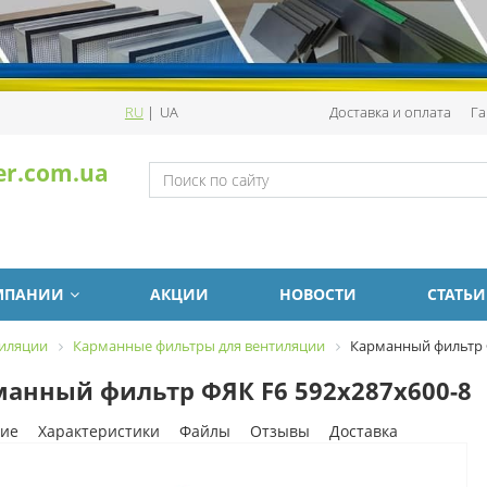
RU
|
UA
Доставка и оплата
Га
er.com.ua
МПАНИИ
АКЦИИ
НОВОСТИ
СТАТЬИ
тиляции
Карманные фильтры для вентиляции
Карманный фильтр Ф
анный фильтр ФЯК F6 592х287х600-8
ие
Характеристики
Файлы
Отзывы
Доставка