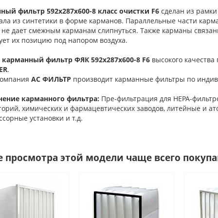
ный фильтр 592х287х600-8 класс очистки F6
сделан из рамки
ала из синтетики в форме карманов. Параллельные части карма
е не дает смежным карманам слипнуться. Также карманы связан
ует их позицию под напором воздуха.
 карманный фильтр
ФЯК 592х287х600-8 F6
высокого качества
ER
.
компания
АС ФИЛЬТР
производит карманные фильтры по индив
ение карманного фильтра:
Пре-фильтрация для НЕРА-фильтр
торий, химических и фармацевтических заводов, литейные и а
сорные установки и т.д.
е просмотра этой модели чаще всего покуп