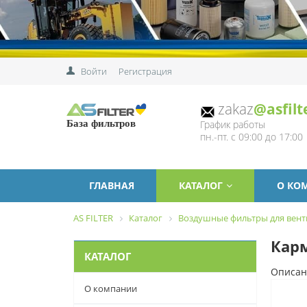
Войти
Регистрация
zakaz
@asfilt
График работы
База фильтров
пн.-пт. с 09:00 до 17:00
ГЛАВНАЯ
КАТАЛОГ
О КО
AS FILTER
Каталог
Воздушные фильтры для вен
Карм
КАТАЛОГ
Описан
О компании