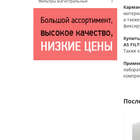
Фильтры магистральные
Карман
матери
а такж
фиксир
Купить
AS FILT
Также 
Примен
лабора
компрес
Посл