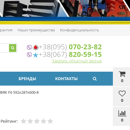
рантия
Наши преимущества
Конфиденциальность
+38(095)
070-23-82
+38(067)
820-59-15
Заказать обратный звонок
БРЕНДЫ
КОНТАКТЫ
0
ЯК F6 592х287х600-8
0
0
Рейтинг: