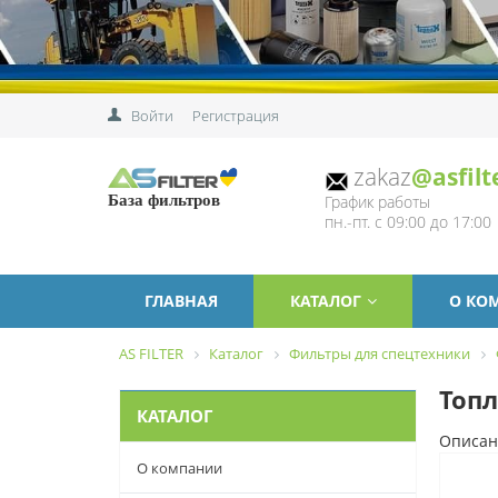
Войти
Регистрация
zakaz
@asfilt
График работы
База фильтров
пн.-пт. с 09:00 до 17:00
ГЛАВНАЯ
КАТАЛОГ
О КО
AS FILTER
Каталог
Фильтры для спецтехники
Топл
КАТАЛОГ
Описан
О компании