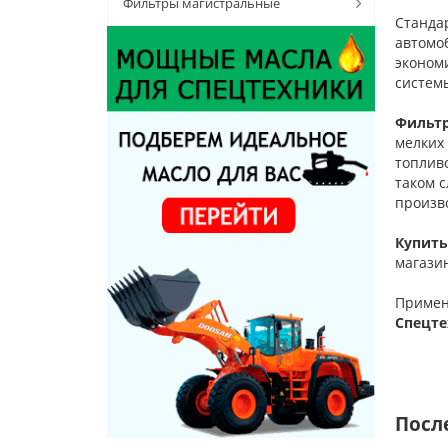
Фильтры магистральные
Станда
автомо
экономи
систем
Фильтр
мелких 
топливо
таком с
произв
Купить
магази
Примен
Спецте
Посл