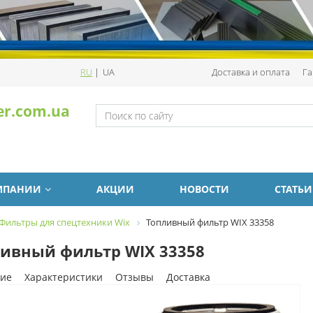
RU
|
UA
Доставка и оплата
Га
er.com.ua
МПАНИИ
АКЦИИ
НОВОСТИ
СТАТЬИ
Фильтры для спецтехники Wix
Топливный фильтр WIX 33358
ивный фильтр WIX 33358
ие
Характеристики
Отзывы
Доставка