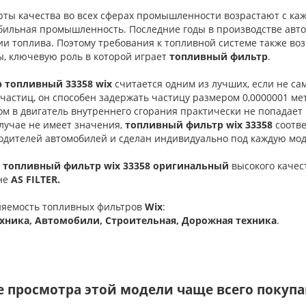
рты качества во всех сферах промышленности возрастают с каж
бильная промышленность. Последние годы в производстве авто
и топлива. Поэтому требования к топливной системе также воз
ы, ключевую роль в которой играет
топливный фильтр
.
 топливный 33358 wix
считается одним из лучших, если не с
частиц, он способен задержать частицу размером 0,0000001 мет
м в двигатель внутреннего сгорания практически не попадает 
лучае не имеет значения,
топливный фильтр wix 33358
соотве
одителей автомобилей и сделан индивидуально под каждую мод
 топливный фильтр wix 33358 оригинальный
высокого качес
не
AS FILTER.
яемость
топливных фильтров
Wix
:
хника, Автомобили, Строительная, Дорожная техника
.
е просмотра этой модели чаще всего покуп