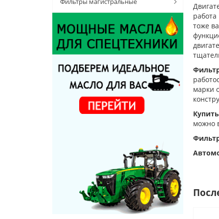
Фильтры магистральные
Двигат
работа 
тоже ва
функци
двигате
тщатель
Фильтр
работос
марки 
констр
Купить
можно 
Фильтр
Автомо
Посл