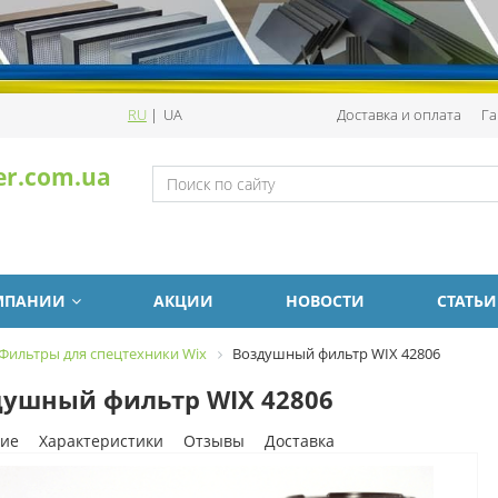
RU
|
UA
Доставка и оплата
Га
er.com.ua
МПАНИИ
АКЦИИ
НОВОСТИ
СТАТЬИ
Фильтры для спецтехники Wix
Воздушный фильтр WIX 42806
душный фильтр WIX 42806
ие
Характеристики
Отзывы
Доставка