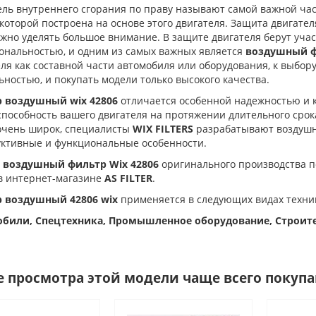
ель внутреннего сгорания по праву называют самой важной час
которой построена на основе этого двигателя. Защита двигател
жно уделять большое внимание. В защите двигателя берут учас
ональностью, и одним из самых важных является
воздушный ф
ля как составной части автомобиля или оборудования, к выбор
ностью, и покупать модели только высокого качества.
 воздушный wix 42806
отличается особенной надежностью и к
пособность вашего двигателя на протяжении длительного срок
очень широк, специалисты
WIX FILTERS
разрабатывают воздушн
уктивные и функциональные особенности.
 воздушный фильтр Wix 42806
оригинального производства по
в интернет-магазине
AS FILTER
.
 воздушный 42806 wix
применяется в следующих видах техни
били, Спецтехника, Промышленное оборудование, Строител
е просмотра этой модели чаще всего покуп