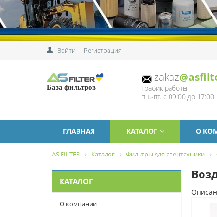
Войти
Регистрация
zakaz
@asfilt
График работы
База фильтров
пн.-пт. с 09:00 до 17:00
ГЛАВНАЯ
КАТАЛОГ
О КО
AS FILTER
Каталог
Фильтры для спецтехники
Воз
КАТАЛОГ
Описан
О компании