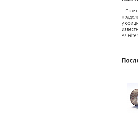
Стоит у
поддел
у офиц
извест
As Filt
Посл