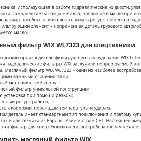
хника, использующая в работе гидравлические жидкости, уязв
садки, сажа, мелкие частицы металла, попавшие в масло при ег
зовании, способны значительно снизить ресурс элементов гидр
Фильтрующий элемент – непременная деталь грузового автомоби
уется масло.
яный фильтр WIX WL7323 для спецтехники
анский производитель фильтрующего оборудования WIX Filters 
емя гидравлические фильтры WIX заслужили непререкаемый авт
ы. Масляный фильтр WIX WL7323 – один из наиболее востребов
щими важными особенностями:
ный металлический корпус;
тивный фильтр уникальной конструкции;
ая установка при помощи резьбы;
ченный ресурс работы;
сть к коррозии, перепадам температуры и ударам.
ом деталь имеет стандартный тип подключения и поэтому купи
так и для техники из Европы, Азии и стран СНГ. Настоящее аме
 этот фильтр для спецтехники очень востребованным у механиз
купить масляный фильтр WIX