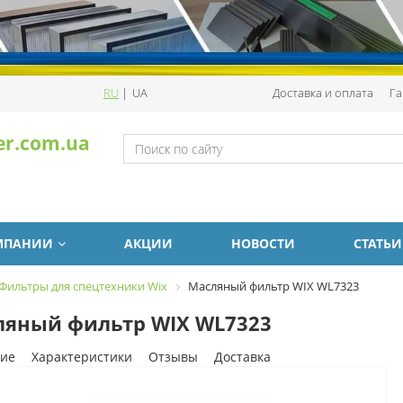
RU
|
UA
Доставка и оплата
Га
er.com.ua
МПАНИИ
АКЦИИ
НОВОСТИ
СТАТЬИ
Фильтры для спецтехники Wix
Масляный фильтр WIX WL7323
ляный фильтр WIX WL7323
ие
Характеристики
Отзывы
Доставка