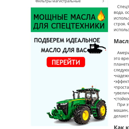
Фильтры магистральные
Спецте
вода, о
исполь
строя. 
использ
Масл
Америк
это вр
планет
следую
•надеж
•эффек
•прост
•увели
•стойко
При эт
машин, 
делают
Как 