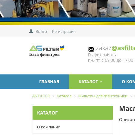
Войти
Регистрация
zakaz
@asfilt
График работы
База фильтров
пн.-пт. с 09:00 до 17:00
ГЛАВНАЯ
КАТАЛОГ
О КО
AS FILTER
Каталог
Фильтры для спецтехники
Мас
КАТАЛОГ
Описан
О компании