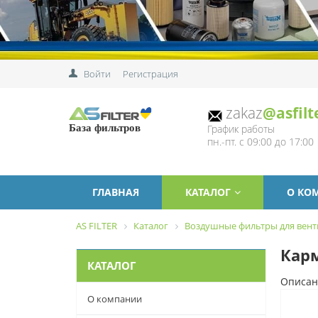
Войти
Регистрация
zakaz
@asfilt
График работы
База фильтров
пн.-пт. с 09:00 до 17:00
ГЛАВНАЯ
КАТАЛОГ
О КО
AS FILTER
Каталог
Воздушные фильтры для вен
Карм
КАТАЛОГ
Описан
О компании