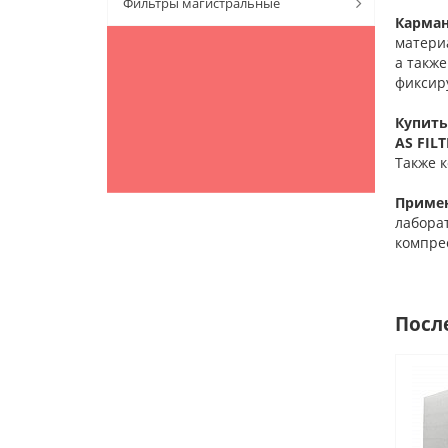
Фильтры магистральные
Карман
матери
а такж
фиксир
Купить
AS FILT
Также 
Примен
лабора
компрес
Посл