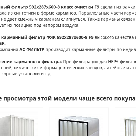
ный фильтр 592х287х600-8 класс очистки F9
сделан из рамки
ала из синтетики в форме карманов. Параллельные части карма
е не дает смежным карманам слипнуться. Также карманы связан
ует их позицию под напором воздуха.
 карманный фильтр
ФЯК 592х287х600-8 F9
высокого качества
ER
.
компания
АС ФИЛЬТР
производит карманные фильтры по индив
ение карманного фильтра:
Пре-фильтрация для НЕРА-фильтр
торий, химических и фармацевтических заводов, литейные и а
сорные установки и т.д.
е просмотра этой модели чаще всего покуп