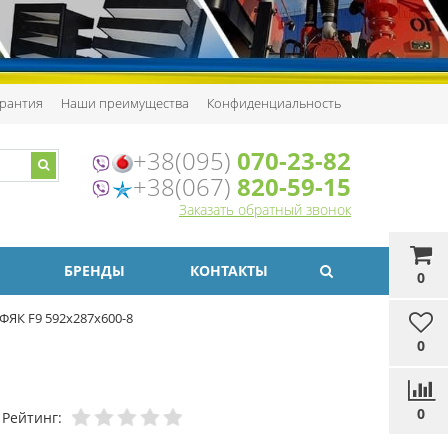
рантия
Наши преимущества
Конфиденциальность
+38(095)
070-23-82
+38(067)
820-59-15
Заказать обратный звонок
БРЕНДЫ
КОНТАКТЫ
0
ЯК F9 592х287х600-8
0
0
Рейтинг: