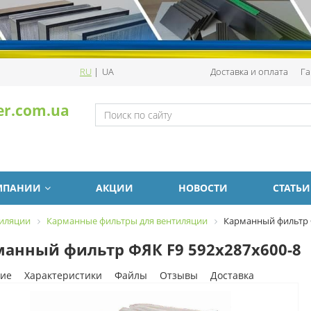
RU
|
UA
Доставка и оплата
Га
er.com.ua
МПАНИИ
АКЦИИ
НОВОСТИ
СТАТЬИ
тиляции
Карманные фильтры для вентиляции
Карманный фильтр Ф
анный фильтр ФЯК F9 592х287х600-8
ие
Характеристики
Файлы
Отзывы
Доставка