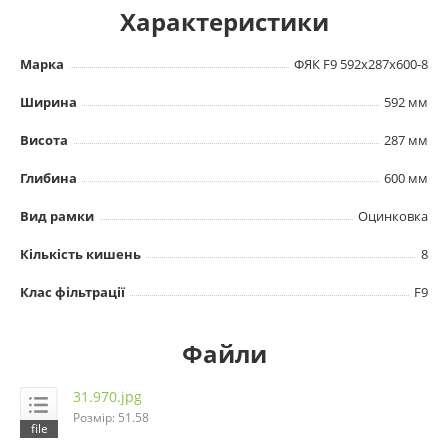
Характеристики
Марка
ФЯК F9 592х287х600-8
Ширина
592 мм
Висота
287 мм
Глибина
600 мм
Вид рамки
Оцинковка
Кількість кишень
8
Клас фільтрації
F9
Файли
31.970.jpg
Розмір: 51.58