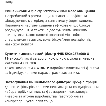
пилу.
Кишеньковий фільтр 592х287х600-8 клас очищення
F9
зроблений з рамки з оцинкованого профілю та
фільтруючого матеріалу з синтетики у формі кишень.
Паралельні частини кишень зафіксовані, що блокує
роздмухування, а також не дає суміжним кишеням
злипнутися. Також кишені пов'язані між собою
спеціальною тасьмою, вона фіксує їхню позицію під
натиском повітря.
Купити кишеньковий фільтр
ФЯК 592х287х600-8
F9
високої якості за доступною ціною можна в інтернет-
магазині
AS FILTER
.
Також компанія
АС ФІЛЬТР
виробляє кишенькові фільтри
за індивідуальними параметрами замовника.
Застосування кишенькового фільтра:
Пре-фільтрація
для НЕРА-фільтрів, системи вентиляції та кондиціювання
лабораторій, хімічних та фармацевтичних заводів,
ливарні та атомні виробництва, газотурбінні та
компресорні установки тощо.