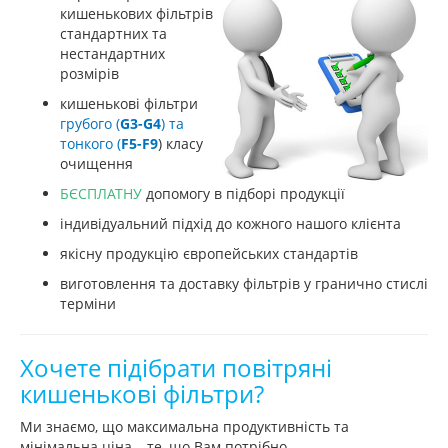
кишенькових фільтрів
стандартних та
нестандартних
розмірів
кишенькові фільтри
грубого (
G3-G4
) та
тонкого (
F5-F9
) класу
очищення
Б
ЄСПЛАТНУ
допомогу в підборі продукції
індивідуальний підхід до кожного нашого клієнта
якісну продукцію європейських стандартів
виготовлення та доставку фільтрів у гранично стислі
терміни
Хочете підібрати повітряні
кишенькові фільтри?
Ми знаємо, що максимальна продуктивність та
мінімальна ціна – те, що Вам потрібно.