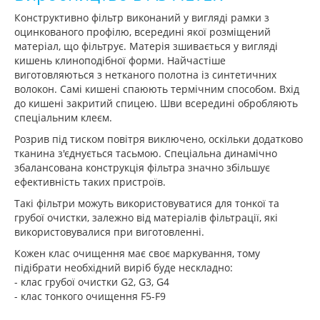
Конструктивно фільтр виконаний у вигляді рамки з
оцинкованого профілю, всередині якої розміщений
матеріал, що фільтрує. Матерія зшивається у вигляді
кишень клиноподібної форми. Найчастіше
виготовляються з нетканого полотна із синтетичних
волокон. Самі кишені спаюють термічним способом. Вхід
до кишені закритий спицею. Шви всередині обробляють
спеціальним клеєм.
Розрив під тиском повітря виключено, оскільки додатково
тканина з'єднується тасьмою. Спеціальна динамічно
збалансована конструкція фільтра значно збільшує
ефективність таких пристроїв.
Такі фільтри можуть використовуватися для тонкої та
грубої очистки, залежно від матеріалів фільтрації, які
використовувалися при виготовленні.
Кожен клас очищення має своє маркування, тому
підібрати необхідний виріб буде нескладно:
- клас грубої очистки G2, G3, G4
- клас тонкого очищення F5-F9