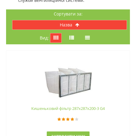
служби вентиляційної системи.
Сортувати за:
назва
Вид:
Кишеньковий фільтр 287х287х200-3 G4