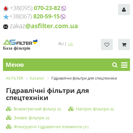
+38(095)
070-23-82
+38(067)
820-59-15
zakaz
@asfilter.com.ua
RU
|
UA
База фільтрів
Меню
AS FILTER
Каталог
Гідравлічні фільтри для спецтехніки
Гідравлічні фільтри для
спецтехніки
Всмоктуючий фільтр
Напірні фільтри
(0)
(0)
Зливні фільтри
(0)
Фільтруючі гідравлічні елементи
(31)