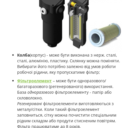
Колба
(корпус) - може бути виконана з нерж. сталі,
сталі, алюмінію, пластику. Склянку можна поміняти.
Вибирати його потрібно залежно від умов роботи
робочої рідини, яку пропускатиме фільтр;
Фільтроелемент
– може бути одноразового/
багаторазового (регенерованого) використання.
База
одноразового
фільтроелементу - папір або
скловолокно.
Регенеровані
фільтроелементи виготовляються з
металу/сітки. Коли такий фільтроелемент
заповниться, сітку можна почистити спеціальним
рідким складом або продути стисненим повітрям.
Фільтр працюватиме до 8 років.