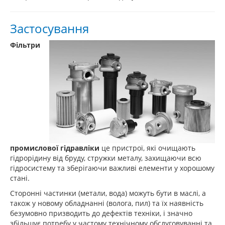
Застосування
Фільтри
промислової гідравліки
це пристрої, які очищають
гідрорідину від бруду, стружки металу, захищаючи всю
гідросистему та зберігаючи важливі елементи у хорошому
стані.
Сторонні частинки (метали, вода) можуть бути в маслі, а
також у новому обладнанні (волога, пил) та їх наявність
безумовно призводить до дефектів техніки, і значно
збільшує потребу у частому технічному обслуговуванні та