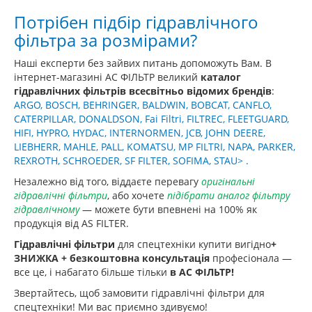
Потрібен підбір гідравлічного
фільтра за розмірами?
Наші експерти без зайвих питань допоможуть Вам. В
інтернет-магазині АС ФІЛЬТР великий
каталог
гідравлічних фільтрів всесвітньо відомих брендів
:
ARGO, BOSCH, BEHRINGER, BALDWIN, BOBCAT, CANFLO,
CATERPILLAR, DONALDSON, Fai Filtri, FILTREC, FLEETGUARD,
HIFI, HYPRO, HYDAC, INTERNORMEN, JCB, JOHN DEERE,
LIEBHERR, MAHLE, PALL, KOMATSU, MP FILTRI, NAPA, PARKER,
REXROTH, SCHROEDER, SF FILTER, SOFIMA, STAU> .
Незалежно від того, віддаєте перевагу
оригінальні
гідравлічні фільтри
, або хочете
підібрати аналог фільтру
гідравлічному
— можете бути впевнені на 100% як
продукція від AS FILTER.
Гідравлічні фільтри
для спецтехніки купити вигідно
+
ЗНИЖКА
+ безкоштовна консультація
професіонала —
все це, і набагато більше тільки
в АС ФІЛЬТР!
Звертайтесь, щоб замовити гідравлічні фільтри для
спецтехніки! Ми вас приємно здивуємо!