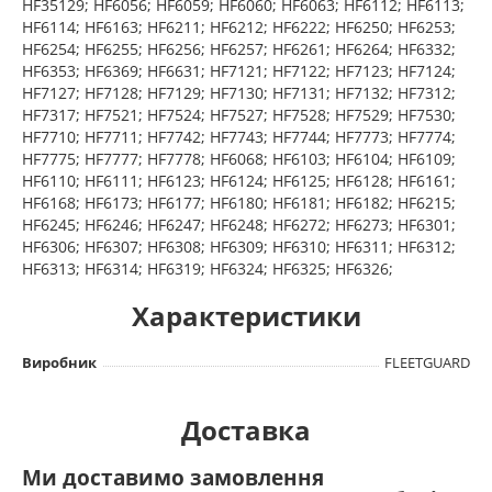
HF35129; HF6056; HF6059; HF6060; HF6063; HF6112; HF6113;
HF6114; HF6163; HF6211; HF6212; HF6222; HF6250; HF6253;
HF6254; HF6255; HF6256; HF6257; HF6261; HF6264; HF6332;
HF6353; HF6369; HF6631; HF7121; HF7122; HF7123; HF7124;
HF7127; HF7128; HF7129; HF7130; HF7131; HF7132; HF7312;
HF7317; HF7521; HF7524; HF7527; HF7528; HF7529; HF7530;
HF7710; HF7711; HF7742; HF7743; HF7744; HF7773; HF7774;
HF7775; HF7777; HF7778; HF6068; HF6103; HF6104; HF6109;
HF6110; HF6111; HF6123; HF6124; HF6125; HF6128; HF6161;
HF6168; HF6173; HF6177; HF6180; HF6181; HF6182; HF6215;
HF6245; HF6246; HF6247; HF6248; HF6272; HF6273; HF6301;
HF6306; HF6307; HF6308; HF6309; HF6310; HF6311; HF6312;
HF6313; HF6314; HF6319; HF6324; HF6325; HF6326;
Характеристики
Виробник
FLEETGUARD
Доставка
Ми доставимо замовлення