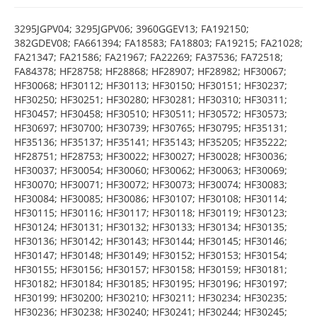
3295JGPV04; 3295JGPV06; 3960GGEV13; FA192150;
382GDEV08; FA661394; FA18583; FA18803; FA19215; FA21028;
FA21347; FA21586; FA21967; FA22269; FA37536; FA72518;
FA84378; HF28758; HF28868; HF28907; HF28982; HF30067;
HF30068; HF30112; HF30113; HF30150; HF30151; HF30237;
HF30250; HF30251; HF30280; HF30281; HF30310; HF30311;
HF30457; HF30458; HF30510; HF30511; HF30572; HF30573;
HF30697; HF30700; HF30739; HF30765; HF30795; HF35131;
HF35136; HF35137; HF35141; HF35143; HF35205; HF35222;
HF28751; HF28753; HF30022; HF30027; HF30028; HF30036;
HF30037; HF30054; HF30060; HF30062; HF30063; HF30069;
HF30070; HF30071; HF30072; HF30073; HF30074; HF30083;
HF30084; HF30085; HF30086; HF30107; HF30108; HF30114;
HF30115; HF30116; HF30117; HF30118; HF30119; HF30123;
HF30124; HF30131; HF30132; HF30133; HF30134; HF30135;
HF30136; HF30142; HF30143; HF30144; HF30145; HF30146;
HF30147; HF30148; HF30149; HF30152; HF30153; HF30154;
HF30155; HF30156; HF30157; HF30158; HF30159; HF30181;
HF30182; HF30184; HF30185; HF30195; HF30196; HF30197;
HF30199; HF30200; HF30210; HF30211; HF30234; HF30235;
HF30236; HF30238; HF30240; HF30241; HF30244; HF30245;